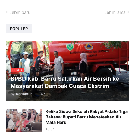
Lebih baru
Lebih lama
POPULER
BERITA
BPBD Kab. Barru Salurkan Air Bersih ke
Masyarakat Dampak Cuaca Ekstrim
by
Redaktur
-
11:47
Ketika Siswa Sekolah Rakyat Pidato Tiga
Bahasa: Bupati Barru Meneteskan Air
Mata Haru
18:54