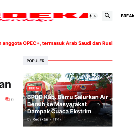
BREA
ota OPEC+, termasuk Arab Saudi dan Rusia, akan mening
POPULER
kan
BERITA
BPBD Kab. Barru Salurkan Air
0
Bersih ke Masyarakat
Dampak Cuaca Ekstrim
by
Redaktur
-
11:47