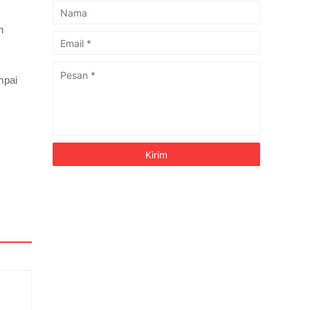
n
mpai