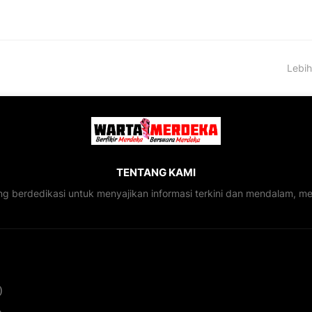
Lebih
TENTANG KAMI
ng berdedikasi untuk menyajikan informasi terkini dan mendalam, 
)