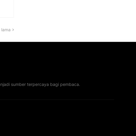
 lama
menjadi sumber terpercaya bagi pembaca.