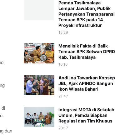
Pemda Tasikmalaya
Lempar Jawaban, Publik
Pertanyakan Transparansi
Temuan BPK pada 14
Proyek Infrastruktur
15:29
Menelisik Fakta di Balik
Temuan BPK Setwan DPRD
Kab. Tasikmalaya
mo
16:16
Andi Ina Tawarkan Konsep
JBL, Ajak APINDO Bangun
ang
Ikon Wisata Bahari
21:47
 di
Integrasi MDTA di Sekolah
Umum, Pemda Siapkan
au.
Regulasi dan Tim Khusus
20:17
ng dan