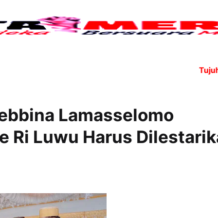
Tujuh angg
lebbina Lamasselomo
Ri Luwu Harus Dilestari