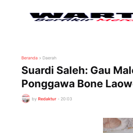
Beranda
Daerah
Suardi Saleh: Gau Ma
Ponggawa Bone Laowe 
by
Redaktur
-
20:03