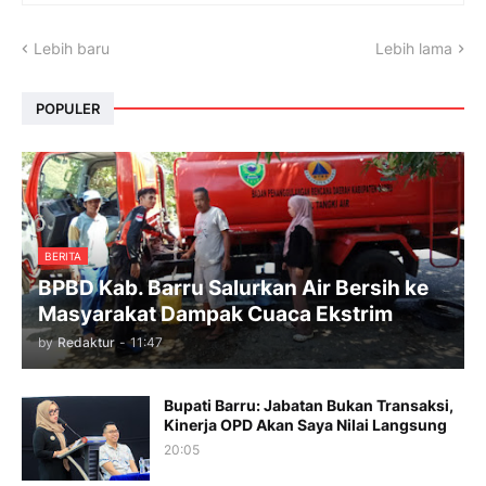
Lebih baru
Lebih lama
POPULER
BERITA
BPBD Kab. Barru Salurkan Air Bersih ke
Masyarakat Dampak Cuaca Ekstrim
by
Redaktur
-
11:47
Bupati Barru: Jabatan Bukan Transaksi,
Kinerja OPD Akan Saya Nilai Langsung
20:05