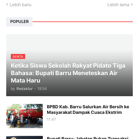
Lebih baru
Lebih lama
POPULER
BERITA
Ketika Siswa Sekolah Rakyat Pidato Tiga
Bahasa: Bupati Barru Meneteskan Air
Mata Haru
by
Redaktur
-
18:54
BPBD Kab. Barru Salurkan Air Bersih ke
Masyarakat Dampak Cuaca Ekstrim
11:47
Bupati Barru: Jabatan Bukan Transaksi,