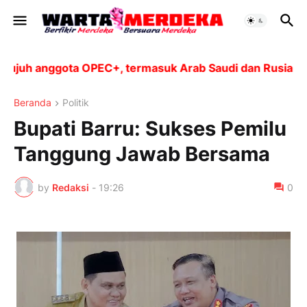
h anggota OPEC+, termasuk Arab Saudi dan Rusia, akan 
Beranda
Politik
Bupati Barru: Sukses Pemilu
Tanggung Jawab Bersama
by
Redaksi
-
19:26
0