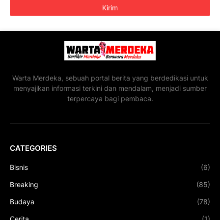
Warta Merdeka, sebuah portal berita yang berdedikasi untuk
menyajikan informasi terkini dan mendalam, menjadi sumber
terpercaya bagi pembaca.
CATEGORIES
Bisnis
(6)
Breaking
(85)
Budaya
(78)
Cerita
(1)