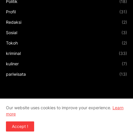
Politik
(18)
Profil
(31)
Redaksi
(2)
Sosial
(3)
Tokoh
(2)
kriminal
(33)
kuliner
(7)
pariwisata
(13)
Our website uses cookies to improve your experience.
Learn
more
Accept !
Design by
Templateify