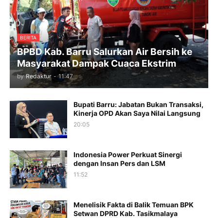
BERITA
BPBD Kab. Barru Salurkan Air Bersih ke
Masyarakat Dampak Cuaca Ekstrim
by
Redaktur
-
11:47
Bupati Barru: Jabatan Bukan Transaksi,
Kinerja OPD Akan Saya Nilai Langsung
20:05
Indonesia Power Perkuat Sinergi
dengan Insan Pers dan LSM
11:52
Menelisik Fakta di Balik Temuan BPK
Setwan DPRD Kab. Tasikmalaya