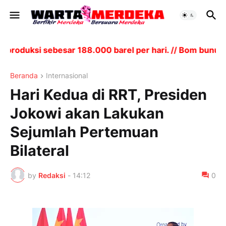
roduksi sebesar 188.000 barel per hari. // Bom bunuh 
Beranda
Internasional
Hari Kedua di RRT, Presiden
Jokowi akan Lakukan
Sejumlah Pertemuan
Bilateral
by
Redaksi
-
14:12
0