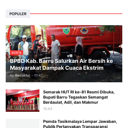
POPULER
BERITA
BPBD Kab. Barru Salurkan Air Bersih ke
Masyarakat Dampak Cuaca Ekstrim
by
Redaktur
-
11:47
Semarak HUT RI ke-81 Resmi Dibuka,
Bupati Barru Tegaskan Semangat
Berdaulat, Adil, dan Makmur
15:43
Pemda Tasikmalaya Lempar Jawaban,
Publik Pertanyakan Transparansi