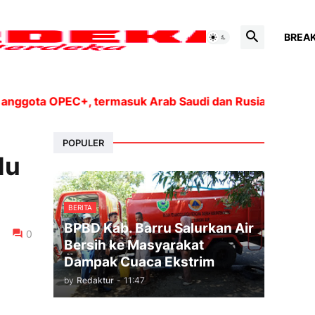
BREA
gota OPEC+, termasuk Arab Saudi dan Rusia, akan mening
POPULER
lu
BERITA
BPBD Kab. Barru Salurkan Air
0
Bersih ke Masyarakat
Dampak Cuaca Ekstrim
by
Redaktur
-
11:47