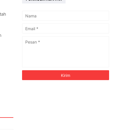
tah
h