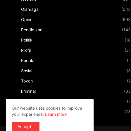
Olahraga
(543
Opini
(693
Pendidikan
(143
Politik
(18
Profil
(31
Redaksi
(2
Sosial
(3
Tokoh
(2
kriminal
(33
kuliner
(7
Our website uses cookies to improve
pariwisata
(13
your experience.
Learn more
Accept !