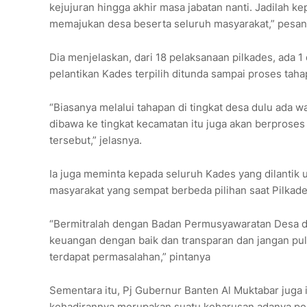
kejujuran hingga akhir masa jabatan nanti. Jadilah k
memajukan desa beserta seluruh masyarakat,” pesan 
Dia menjelaskan, dari 18 pelaksanaan pilkades, ada 
pelantikan Kades terpilih ditunda sampai proses taha
“Biasanya melalui tahapan di tingkat desa dulu ada wa
dibawa ke tingkat kecamatan itu juga akan berproses
tersebut,” jelasnya.
Ia juga meminta kepada seluruh Kades yang dilanti
masyarakat yang sempat berbeda pilihan saat Pilkad
“Bermitralah dengan Badan Permusyawaratan Desa da
keuangan dengan baik dan transparan dan jangan pula
terdapat permasalahan,” pintanya
Sementara itu, Pj Gubernur Banten Al Muktabar juga 
kehadirannya merupakan suatu keharusan adanya per