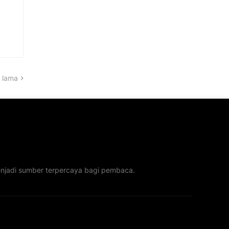
 lama
menjadi sumber terpercaya bagi pembaca.