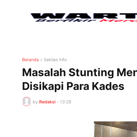
Beranda
Sekilas Info
Masalah Stunting Menj
Disikapi Para Kades
by
Redaksi
-
13:29