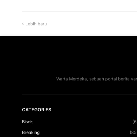
Lebih baru
Warta Merdeka, sebuah portal berita ya
CATEGORIES
Bisnis
(6
Breaking
(85