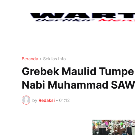
Beranda
Sekilas Info
Grebek Maulid Tumpen
Nabi Muhammad SA
by
Redaksi
-
01:12