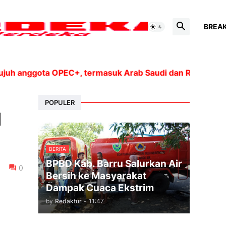
BREA
nggota OPEC+, termasuk Arab Saudi dan Rusia, akan men
POPULER
d
BERITA
BPBD Kab. Barru Salurkan Air
0
Bersih ke Masyarakat
Dampak Cuaca Ekstrim
by
Redaktur
-
11:47