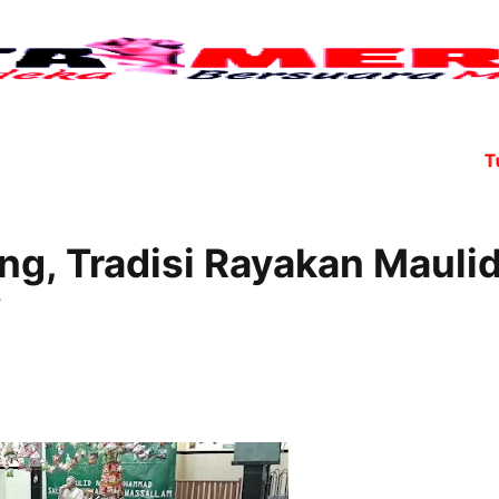
Tujuh a
g, Tradisi Rayakan Mauli
W