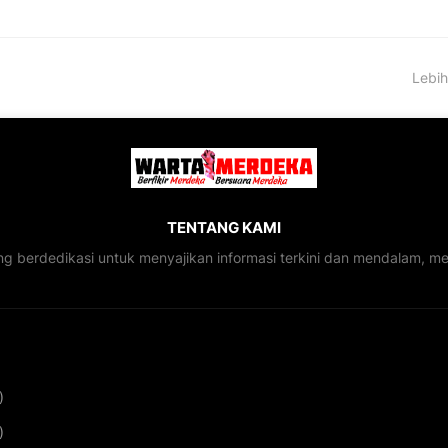
Lebih
TENTANG KAMI
ng berdedikasi untuk menyajikan informasi terkini dan mendalam, 
)
)