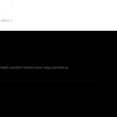
 lama
menjadi sumber terpercaya bagi pembaca.