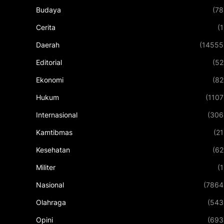
Budaya
(78
Cerita
(1
Daerah
(14555
Editorial
(52
Ekonomi
(82
Hukum
(1107
Internasional
(306
Kamtibmas
(21
Kesehatan
(62
Militer
(1
Nasional
(7864
Olahraga
(543
Opini
(693