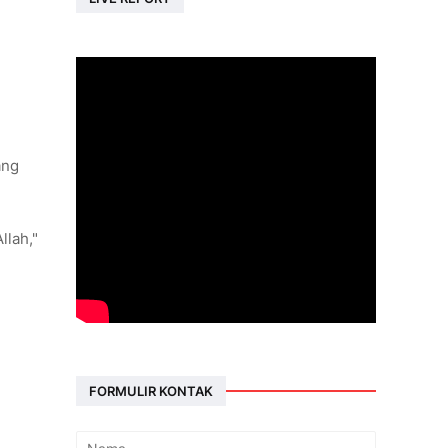
ang
llah,"
FORMULIR KONTAK