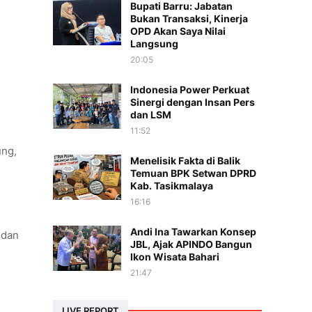
Bupati Barru: Jabatan
Bukan Transaksi, Kinerja
OPD Akan Saya Nilai
Langsung
20:05
Indonesia Power Perkuat
Sinergi dengan Insan Pers
dan LSM
11:52
ung,
Menelisik Fakta di Balik
Temuan BPK Setwan DPRD
Kab. Tasikmalaya
16:16
Andi Ina Tawarkan Konsep
 dan
JBL, Ajak APINDO Bangun
Ikon Wisata Bahari
21:47
LIVE REPORT