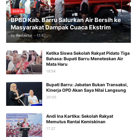
BERITA
BPBD Kab. Barru Salurkan Air Bersih ke
Masyarakat Dampak Cuaca Ekstrim
by
Redaktur
-
11:47
Ketika Siswa Sekolah Rakyat Pidato Tiga
Bahasa: Bupati Barru Meneteskan Air
Mata Haru
18:54
Bupati Barru: Jabatan Bukan Transaksi,
Kinerja OPD Akan Saya Nilai Langsung
20:05
Andi Ina Kartika: Sekolah Rakyat
Memutus Rantai Kemiskinan
17:27