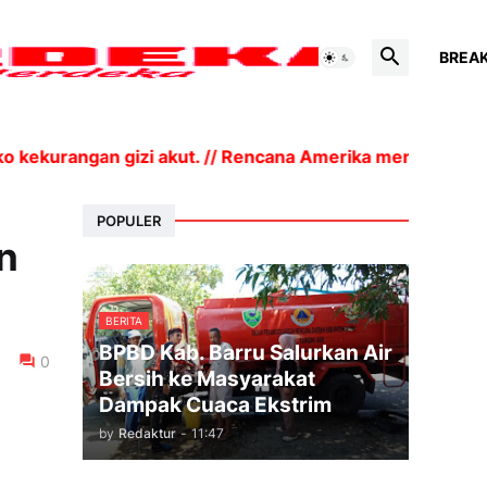
BREA
siko kekurangan gizi akut. // Rencana Amerika menaikk
POPULER
n
BERITA
BPBD Kab. Barru Salurkan Air
0
Bersih ke Masyarakat
Dampak Cuaca Ekstrim
by
Redaktur
-
11:47