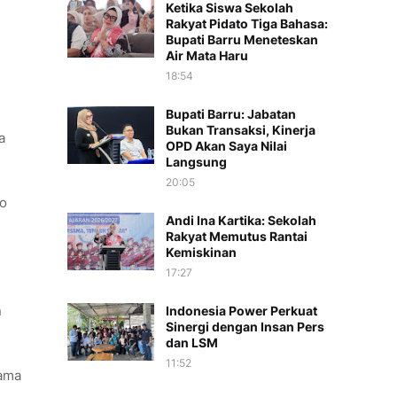
Ketika Siswa Sekolah
Rakyat Pidato Tiga Bahasa:
Bupati Barru Meneteskan
Air Mata Haru
18:54
Bupati Barru: Jabatan
Bukan Transaksi, Kinerja
a
OPD Akan Saya Nilai
Langsung
20:05
to
Andi Ina Kartika: Sekolah
Rakyat Memutus Rantai
Kemiskinan
17:27
n
Indonesia Power Perkuat
Sinergi dengan Insan Pers
dan LSM
11:52
lama