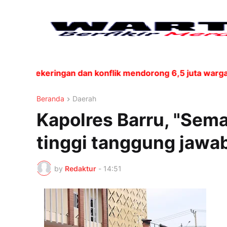
ndat // Kekeringan dan konflik mendorong 6,5 juta warg
Beranda
Daerah
Kapolres Barru, "Sema
tinggi tanggung jawab
by
Redaktur
-
14:51