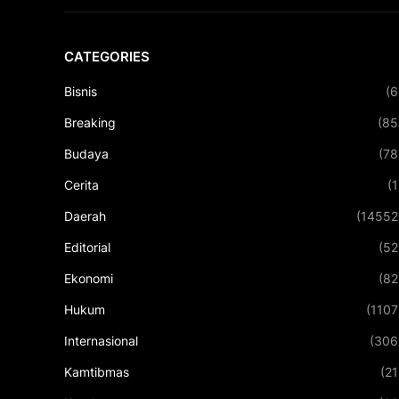
CATEGORIES
Bisnis
(6
Breaking
(85
Budaya
(78
Cerita
(1
Daerah
(14552
Editorial
(52
Ekonomi
(82
Hukum
(1107
Internasional
(306
Kamtibmas
(21