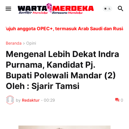
juh anggota OPEC+, termasuk Arab Saudi dan Rusia, aka
Beranda
Opini
Mengenal Lebih Dekat Indra
Purnama, Kandidat Pj.
Bupati Polewali Mandar (2)
Oleh : Sjarir Tamsi
by
Redaktur
-
00:29
0