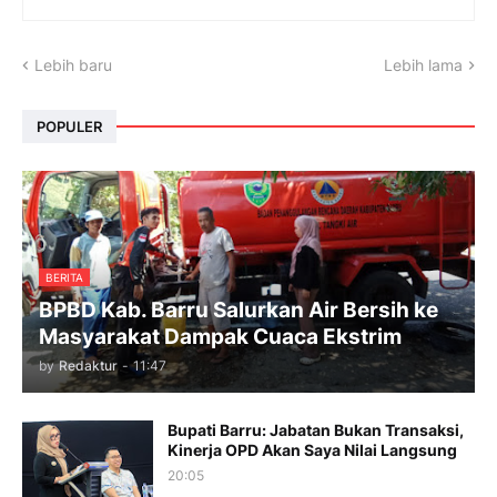
Lebih baru
Lebih lama
POPULER
BERITA
BPBD Kab. Barru Salurkan Air Bersih ke
Masyarakat Dampak Cuaca Ekstrim
by
Redaktur
-
11:47
Bupati Barru: Jabatan Bukan Transaksi,
Kinerja OPD Akan Saya Nilai Langsung
20:05