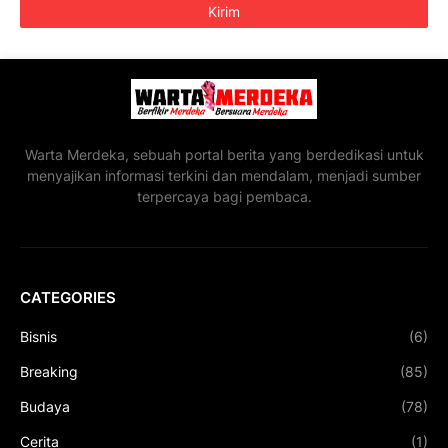
Warta Merdeka, sebuah portal berita yang berdedikasi untuk
menyajikan informasi terkini dan mendalam, menjadi sumber
terpercaya bagi pembaca.
CATEGORIES
Bisnis
(6)
Breaking
(85)
Budaya
(78)
Cerita
(1)