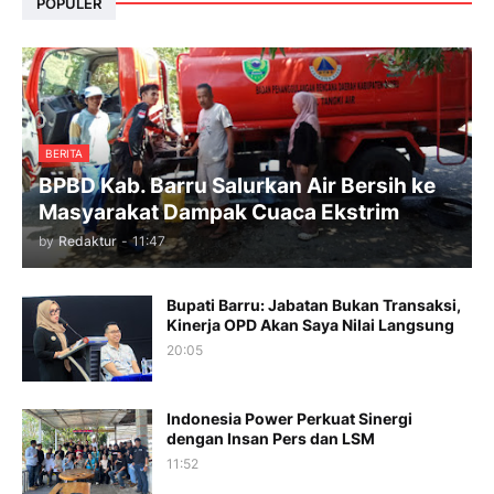
POPULER
BERITA
BPBD Kab. Barru Salurkan Air Bersih ke
Masyarakat Dampak Cuaca Ekstrim
by
Redaktur
-
11:47
Bupati Barru: Jabatan Bukan Transaksi,
Kinerja OPD Akan Saya Nilai Langsung
20:05
Indonesia Power Perkuat Sinergi
dengan Insan Pers dan LSM
11:52