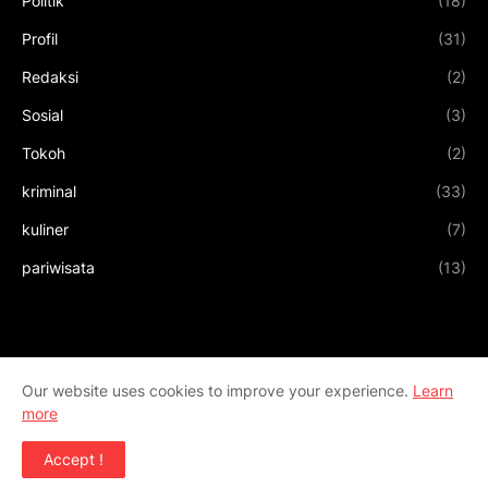
Politik
(18)
Profil
(31)
Redaksi
(2)
Sosial
(3)
Tokoh
(2)
kriminal
(33)
kuliner
(7)
pariwisata
(13)
Our website uses cookies to improve your experience.
Learn
more
Accept !
Design by
Templateify