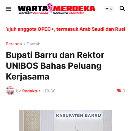
juh anggota OPEC+, termasuk Arab Saudi dan Rusia, aka
Beranda
Daerah
Bupati Barru dan Rektor
UNIBOS Bahas Peluang
Kerjasama
by
Redaktur
-
19:38
0