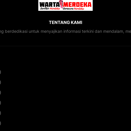
TENTANG KAMI
ng berdedikasi untuk menyajikan informasi terkini dan mendalam, 
)
)
)
)
)
)