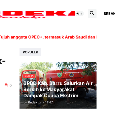
BREA
anggota OPEC+, termasuk Arab Saudi dan Rusia, akan men
POPULER
k-
BERITA
BPBD Kab. Barru Salurkan Air
0
Bersih ke Masyarakat
Dampak Cuaca Ekstrim
by
Redaktur
-
11:47