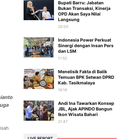
Bupati Barru: Jabatan
Bukan Transaksi, Kinerja
OPD Akan Saya Nilai
Langsung
20:05
Indonesia Power Perkuat
Sinergi dengan Insan Pers
dan LSM
11:52
Menelisik Fakta di Balik
Temuan BPK Setwan DPRD
Kab. Tasikmalaya
16:16
ianto
Andi Ina Tawarkan Konsep
ruga
JBL, Ajak APINDO Bangun
Ikon Wisata Bahari
21:47
isah
LIVE REPORT