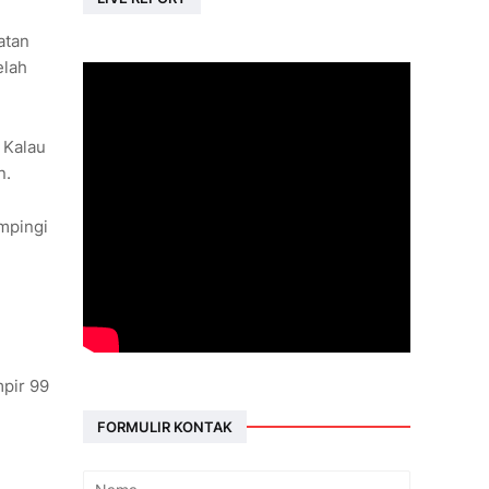
atan
elah
 Kalau
n.
ampingi
pir 99
FORMULIR KONTAK