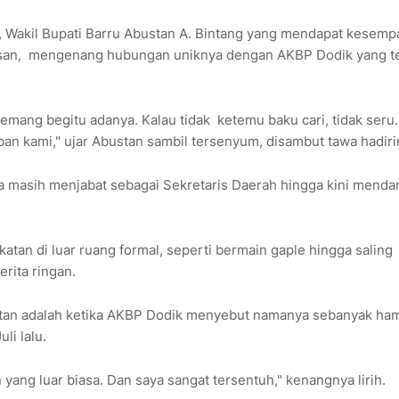
Wakil Bupati Barru Abustan A. Bintang yang mendapat kesemp
esan, mengenang hubungan uniknya dengan AKBP Dodik yang t
memang begitu adanya. Kalau tidak ketemu baku cari, tidak seru.
aban kami," ujar Abustan sambil tersenyum, disambut tawa hadiri
inya masih menjabat sebagai Sekretaris Daerah hingga kini mend
atan di luar ruang formal, seperti bermain gaple hingga saling
rita ringan.
an adalah ketika AKBP Dodik menyebut namanya sebanyak ham
li lalu.
yang luar biasa. Dan saya sangat tersentuh," kenangnya lirih.