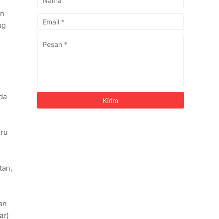
an
ng
da
rru
tan,
an
ar)