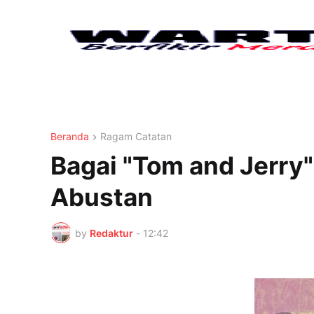
Beranda
Ragam Catatan
Bagai "Tom and Jerry
Abustan
by
Redaktur
-
12:42