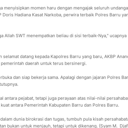
juga menyisipkan momen haru dengan mengajak seluruh undang
Doris Hadiana Kasat Narkoba, perwira terbaik Polres Barru ya
ga Allah SWT menempatkan beliau di sisi terbaik-Nya," ucapnya
selamat datang kepada Kapolres Barru yang baru, AKBP Anan
 pemerintah daerah untuk terus bersinergi.
erbuka dan siap bekerja sama. Apalagi dengan jajaran Polres Ba
tutupnya.
 antara pejabat, tetapi juga perayaan atas nilai-nilai persahaba
i kuat antara Pemerintah Kabupaten Barru dan Polres Barru.
alam dunia birokrasi dan tugas, tumbuh pula kisah persahabat
tan bukan untuk menjauh, tetapi untuk dikenang. (Syam M. Djaf