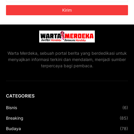
Warta Merdeka, sebuah portal berita yang berdedikasi untuk
menyajikan informasi terkini dan mendalam, menjadi sumber
terpercaya bagi pembaca.
CATEGORIES
Bisnis
(6)
Breaking
(85)
Budaya
(78)