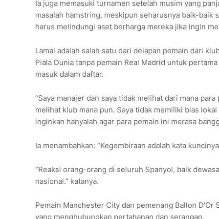
Ia juga memasuki turnamen setelah musim yang panj
masalah hamstring, meskipun seharusnya baik-baik s
harus melindungi aset berharga mereka jika ingin m
Lamal adalah salah satu dari delapan pemain dari kl
Piala Dunia tanpa pemain Real Madrid untuk pertama 
masuk dalam daftar.
“Saya manajer dan saya tidak melihat dari mana para 
melihat klub mana pun. Saya tidak memiliki bias lok
inginkan hanyalah agar para pemain ini merasa bangg
Ia menambahkan: “Kegembiraan adalah kata kuncinya
“Reaksi orang-orang di seluruh Spanyol, baik dew
nasional.” katanya.
Pemain Manchester City dan pemenang Ballon D'Or S
yang menghubungkan pertahanan dan serangan.