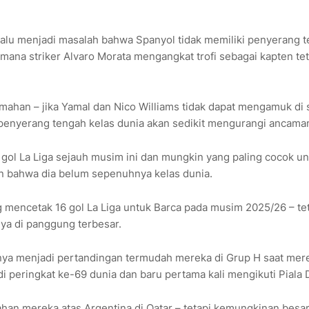
 terlalu menjadi masalah bahwa Spanyol tidak memiliki penyerang 
di mana striker Alvaro Morata mengangkat trofi sebagai kapten te
elemahan – jika Yamal dan Nico Williams tidak dapat mengamuk di
penyerang tengah kelas dunia akan sedikit mengurangi ancama
 gol La Liga sejauh musim ini dan mungkin yang paling cocok u
n bahwa dia belum sepenuhnya kelas dunia.
ng mencetak 16 gol La Liga untuk Barca pada musim 2025/26 – tet
ya di panggung terbesar.
ya menjadi pertandingan termudah mereka di Grup H saat mer
 peringkat ke-69 dunia dan baru pertama kali mengikuti Piala 
han mereka atas Argentina di Qatar – tetapi kemungkinan besa