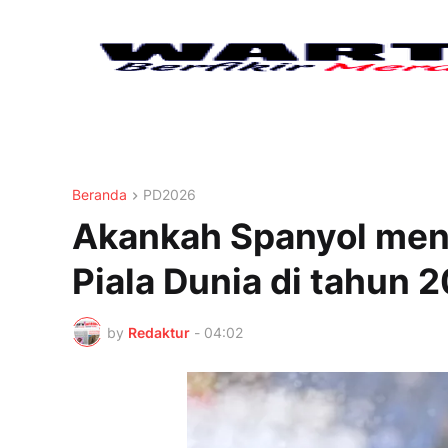
Beranda
PD2026
Akankah Spanyol meng
Piala Dunia di tahun 
by
Redaktur
-
04:02