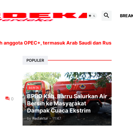
BREA
 OPEC+, termasuk Arab Saudi dan Rusia, akan meningkat
POPULER
BERITA
BPBD Kab. Barru Salurkan Air
0
Bersih ke Masyarakat
Dampak Cuaca Ekstrim
by
Redaktur
-
11:47