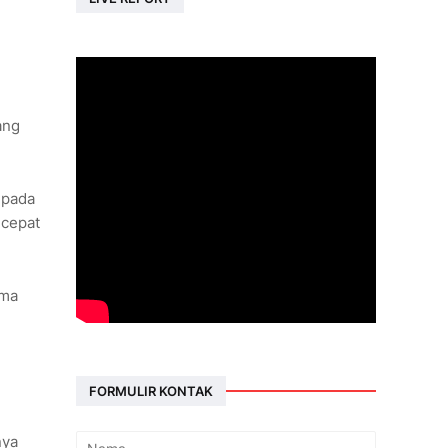
ang
ipada
 cepat
ama
FORMULIR KONTAK
nya