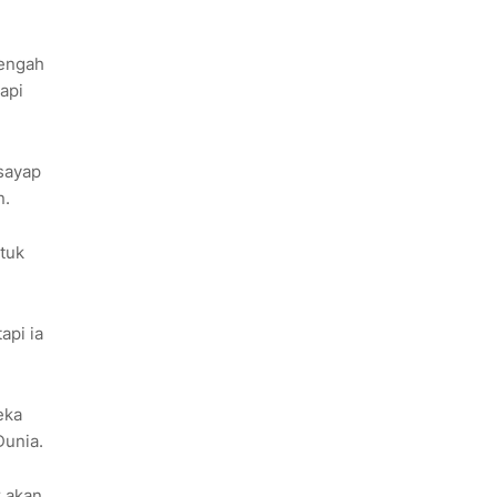
tengah
tapi
 sayap
n.
ntuk
api ia
eka
Dunia.
r akan