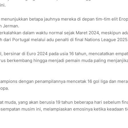
ni.
menunjukkan betapa jauhnya mereka di depan tim-tim elit Erop
ah Jerman.
 terkalahkan dalam waktu normal sejak Maret 2024, meskipun ad
 dari Portugal melalui adu penalti di final Nations League 2025
l, bersinar di Euro 2024 pada usia 16 tahun, mencatatkan empat
erus berkembang hingga menjadi pemain muda paling menjanjika
 Champions dengan penampilannya mencetak 16 gol liga dan mera
ropa.
t muda, yang akan berusia 19 tahun beberapa hari sebelum fina
kesempatan musim ini, melampiaskan emosinya ketika keadaan t