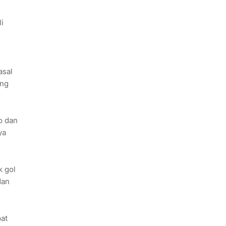
i
asal
ung
o dan
ya
k gol
dan
pat