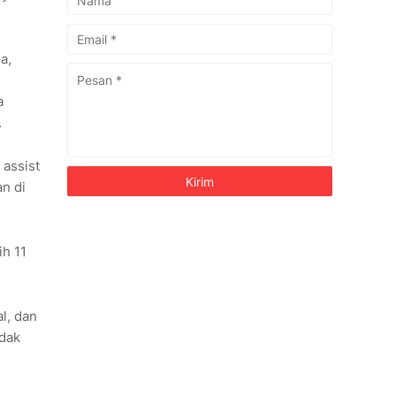
a,
a
.
 assist
n di
ih 11
l, dan
idak