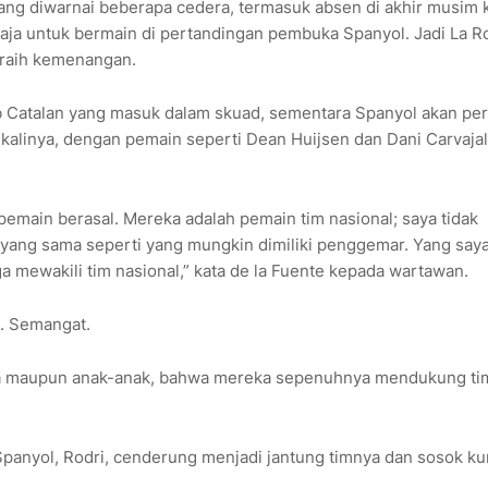
ang diwarnai beberapa cedera, termasuk absen di akhir musim 
aja untuk bermain di pertandingan pembuka Spanyol. Jadi La R
eraih kemenangan.
ub Catalan yang masuk dalam skuad, sementara Spanyol akan per
kalinya, dengan pemain seperti Dean Huijsen dan Dani Carvajal
pemain berasal. Mereka adalah pemain tim nasional; saya tidak
al yang sama seperti yang mungkin dimiliki penggemar. Yang say
a mewakili tim nasional,” kata de la Fuente kepada wartawan.
. Semangat.
asa maupun anak-anak, bahwa mereka sepenuhnya mendukung ti
panyol, Rodri, cenderung menjadi jantung timnya dan sosok ku