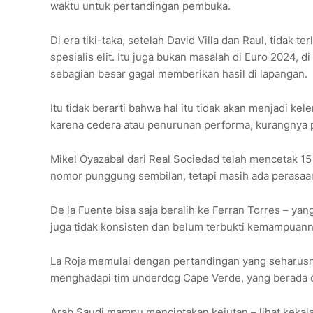
waktu untuk pertandingan pembuka.
Di era tiki-taka, setelah David Villa dan Raul, tidak
spesialis elit. Itu juga bukan masalah di Euro 2024, 
sebagian besar gagal memberikan hasil di lapangan.
Itu tidak berarti bahwa hal itu tidak akan menjadi k
karena cedera atau penurunan performa, kurangnya 
Mikel Oyazabal dari Real Sociedad telah mencetak 15
nomor punggung sembilan, tetapi masih ada perasaa
De la Fuente bisa saja beralih ke Ferran Torres – ya
juga tidak konsisten dan belum terbukti kemampuann
La Roja memulai dengan pertandingan yang seharusn
menghadapi tim underdog Cape Verde, yang berada di
Arab Saudi mampu menciptakan kejutan – lihat kekala