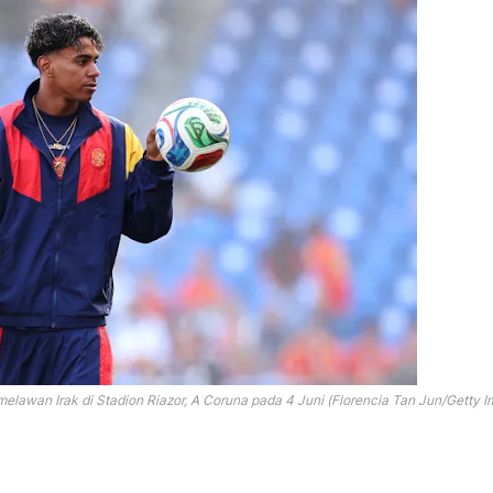
lawan Irak di Stadion Riazor, A Coruna pada 4 Juni (Florencia Tan Jun/Getty I