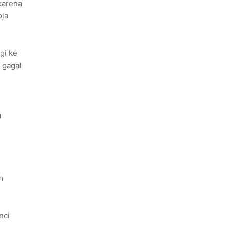
karena
oja
gi ke
 gagal
a
m
nci