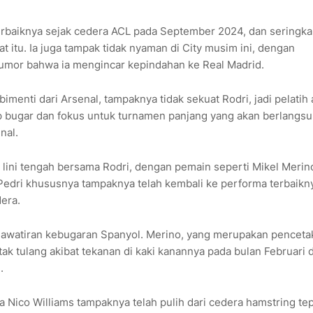
rbaiknya sejak cedera ACL pada September 2024, dan seringkal
t itu. Ia juga tampak tidak nyaman di City musim ini, dengan
 rumor bahwa ia mengincar kepindahan ke Real Madrid.
bimenti dari Arsenal, tampaknya tidak sekuat Rodri, jadi pelatih 
ap bugar dan fokus untuk turnamen panjang yang akan berlangs
nal.
lini tengah bersama Rodri, dengan pemain seperti Mikel Merin
. Pedri khususnya tampaknya telah kembali ke performa terbaikn
era.
awatiran kebugaran Spanyol. Merino, yang merupakan penceta
etak tulang akibat tekanan di kaki kanannya pada bulan Februari 
.
ra Nico Williams tampaknya telah pulih dari cedera hamstring te