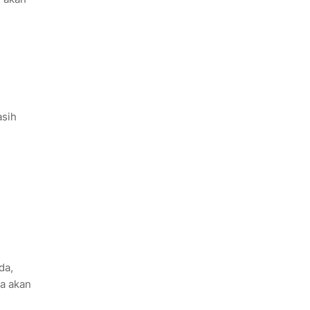
asih
da,
ja akan