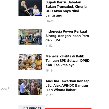
Bupati Barru: Jabatan
Bukan Transaksi, Kinerja
OPD Akan Saya Nilai
Langsung
20:05
Indonesia Power Perkuat
Sinergi dengan Insan Pers
dan LSM
11:52
Menelisik Fakta di Balik
Temuan BPK Setwan DPRD
Kab. Tasikmalaya
16:16
Andi Ina Tawarkan Konsep
JBL, Ajak APINDO Bangun
mages)
Ikon Wisata Bahari
21:47
LIVE REPORT