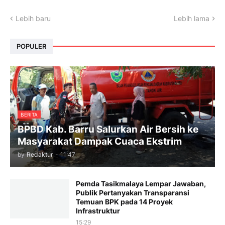
Lebih baru
Lebih lama
POPULER
BERITA
BPBD Kab. Barru Salurkan Air Bersih ke
Masyarakat Dampak Cuaca Ekstrim
by
Redaktur
-
11:47
Pemda Tasikmalaya Lempar Jawaban,
Publik Pertanyakan Transparansi
Temuan BPK pada 14 Proyek
Infrastruktur
15:29