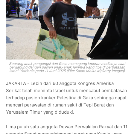
Seorang anak pengungsi dari Gaza memegang laporan medisnya saat
bergabung dengan pasien anak-anak lainnya yang tiba di perbatasan
Israel-Yordania pada 11 Juni 2025 (File: Salah Malkawi/Getty Images)
JAKARTA - Lebih dari 60 anggota Kongres Amerika
Serikat telah meminta Israel untuk mencabut pembatasan
terhadap pasien kanker Palestina di Gaza sehingga dapat
mencari perawatan di rumah sakit di Tepi Barat dan
Yerusalem Timur yang diduduki.
Lima puluh satu anggota Dewan Perwakilan Rakyat dan 11
anggota Senat menandatangani surat pada Kamis, yang