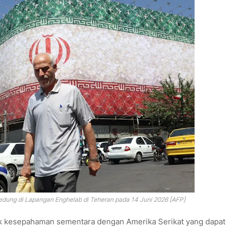
gedung di Lapangan Enghelab di Teheran pada 14 Juni 2026 [AFP]
pek kesepahaman sementara dengan Amerika Serikat yang dapat