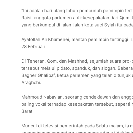
“Ini adalah hari ulang tahun pembunuh pemimpin tert
Raisi, anggota parlemen anti-kesepakatan dari Qom,
yang berkumpul di jalan-jalan kota suci Syiah itu pa
Ayatollah Ali Khamenei, mantan pemimpin tertinggi I
28 Februari.
Di Teheran, Qom, dan Mashhad, sejumlah suara pro
tersebut melalui pidato, spanduk, dan slogan. Beb
Bagher Ghalibaf, ketua parlemen yang telah ditunju
Araghchi.
Mahmoud Nabavian, seorang cendekiawan dan anggota
paling vokal terhadap kesepakatan tersebut, sepert
Barat.
Muncul di televisi pemerintah pada Sabtu malam, ia 
kesepahaman sementara, yang menurutnya tidak boleh