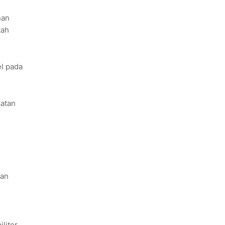
nan
tah
el pada
atan
tan
liter