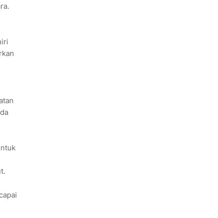
ra.
iri
rkan
atan
ada
untuk
t.
capai