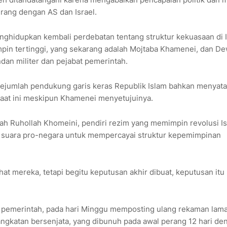
erang dengan AS dan Israel.
ghidupkan kembali perdebatan tentang struktur kekuasaan di Ir
in tertinggi, yang sekarang adalah Mojtaba Khamenei, dan D
dan militer dan pejabat pemerintah.
ejumlah pendukung garis keras Republik Islam bahkan menyat
aat ini meskipun Khamenei menyetujuinya.
h Ruhollah Khomeini, pendiri rezim yang memimpin revolusi I
 suara pro-negara untuk mempercayai struktur kepemimpinan
 mereka, tetapi begitu keputusan akhir dibuat, keputusan itu
la pemerintah, pada hari Minggu memposting ulang rekaman lam
gkatan bersenjata, yang dibunuh pada awal perang 12 hari de