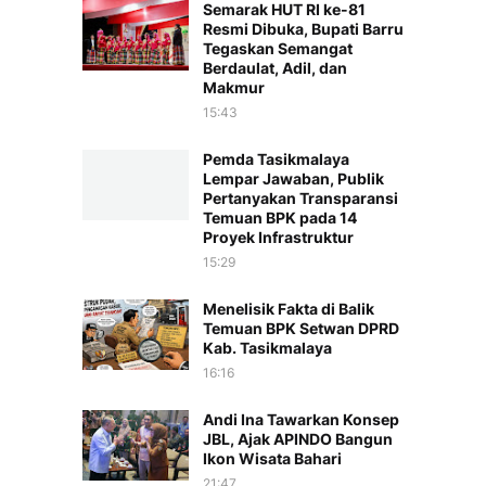
Semarak HUT RI ke-81
Resmi Dibuka, Bupati Barru
Tegaskan Semangat
Berdaulat, Adil, dan
Makmur
15:43
Pemda Tasikmalaya
Lempar Jawaban, Publik
Pertanyakan Transparansi
Temuan BPK pada 14
Proyek Infrastruktur
15:29
Menelisik Fakta di Balik
Temuan BPK Setwan DPRD
Kab. Tasikmalaya
16:16
Andi Ina Tawarkan Konsep
JBL, Ajak APINDO Bangun
Ikon Wisata Bahari
21:47