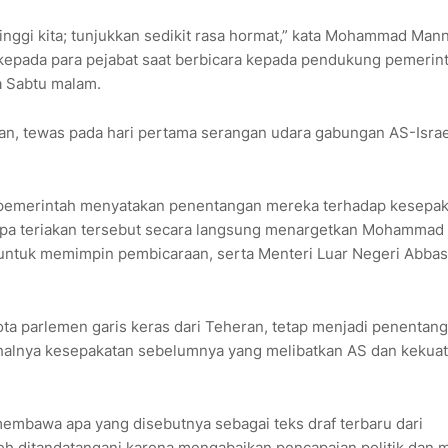
inggi kita; tunjukkan sedikit rasa hormat,” kata Mohammad Man
 kepada para pejabat saat berbicara kepada pendukung pemerin
da Sabtu malam.
ran, tewas pada hari pertama serangan udara gabungan AS-Isra
-pemerintah menyatakan penentangan mereka terhadap kesepak
erapa teriakan tersebut secara langsung menargetkan Mohammad
k untuk memimpin pembicaraan, serta Menteri Luar Negeri Abbas
 parlemen garis keras dari Teheran, tetap menjadi penentang
i halnya kesepakatan sebelumnya yang melibatkan AS dan kekua
membawa apa yang disebutnya sebagai teks draf terbaru dari
 ditandatangani karena mengabaikan pencapaian politik dan mi