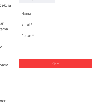
ek, ia
kan
utama
ng
 pada
inan