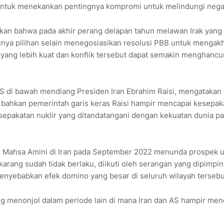
a untuk menekankan pentingnya kompromi untuk melindungi nega
atakan bahwa pada akhir perang delapan tahun melawan Irak yang
punya pilihan selain menegosiasikan resolusi PBB untuk mengakh
yang lebih kuat dan konflik tersebut dapat semakin menghancu
S di bawah mendiang Presiden Iran Ebrahim Raisi, mengatakan
 bahkan pemerintah garis keras Raisi hampir mencapai kesepak
pakatan nuklir yang ditandatangani dengan kekuatan dunia p
al Mahsa Amini di Iran pada September 2022 menunda prospek 
rang sudah tidak berlaku, diikuti oleh serangan yang dipimpin
menyebabkan efek domino yang besar di seluruh wilayah tersebu
ng menonjol dalam periode lain di mana Iran dan AS hampir men