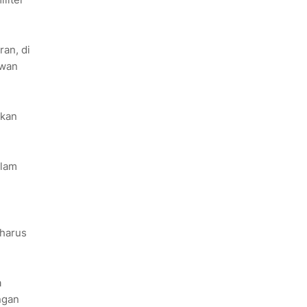
an, di
ewan
akan
slam
 harus
a
ngan