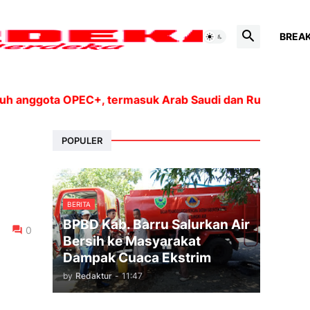
BREA
ta OPEC+, termasuk Arab Saudi dan Rusia, akan meningk
POPULER
BERITA
BPBD Kab. Barru Salurkan Air
0
Bersih ke Masyarakat
Dampak Cuaca Ekstrim
by
Redaktur
-
11:47