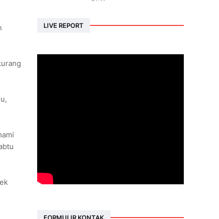
LIVE REPORT
n
 kurang
u,
mami
abtu
fek
FORMULIR KONTAK