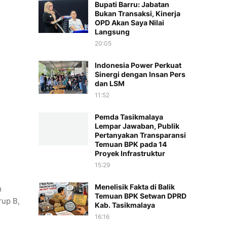
Bupati Barru: Jabatan
Bukan Transaksi, Kinerja
OPD Akan Saya Nilai
Langsung
20:05
Indonesia Power Perkuat
Sinergi dengan Insan Pers
dan LSM
11:52
Pemda Tasikmalaya
Lempar Jawaban, Publik
Pertanyakan Transparansi
Temuan BPK pada 14
Proyek Infrastruktur
15:29
Menelisik Fakta di Balik
m
Temuan BPK Setwan DPRD
rup B,
Kab. Tasikmalaya
16:16