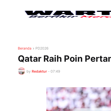
Beranda
PD2026
Qatar Raih Poin Perta
by
Redaktur
-
07:49