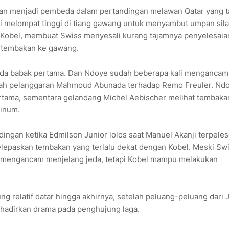
kan menjadi pembeda dalam pertandingan melawan Qatar yang t
hi melompat tinggi di tiang gawang untuk menyambut umpan sil
bel, membuat Swiss menyesali kurang tajamnya penyelesaian
 tembakan ke gawang.
pada babak pertama. Dan Ndoye sudah beberapa kali mengancam
setelah pelanggaran Mahmoud Abunada terhadap Remo Freuler. Nd
rtama, sementara gelandang Michel Aebischer melihat tembak
minum.
ngan ketika Edmilson Junior lolos saat Manuel Akanji terpeles
lepaskan tembakan yang terlalu dekat dengan Kobel. Meski Sw
 mengancam menjelang jeda, tetapi Kobel mampu melakukan
 relatif datar hingga akhirnya, setelah peluang-peluang dari 
hadirkan drama pada penghujung laga.