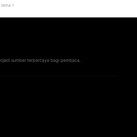
 lama
menjadi sumber terpercaya bagi pembaca.