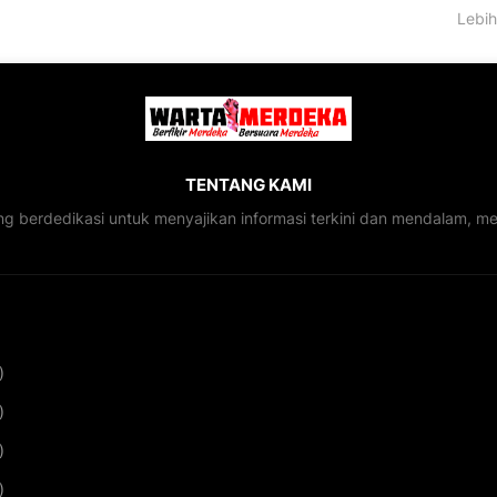
Lebih
TENTANG KAMI
ng berdedikasi untuk menyajikan informasi terkini dan mendalam, 
)
)
)
)