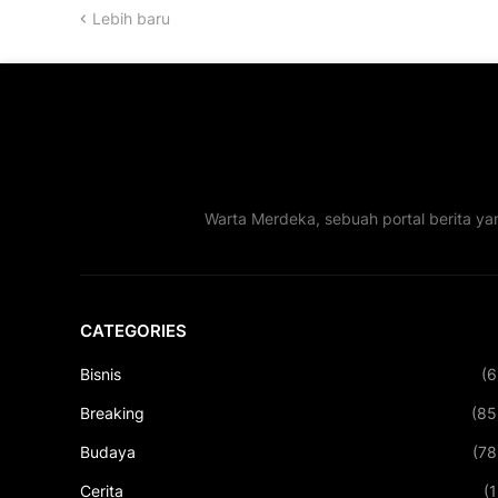
Lebih baru
Warta Merdeka, sebuah portal berita ya
CATEGORIES
Bisnis
(6
Breaking
(85
Budaya
(78
Cerita
(1