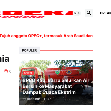
BREA
anggota OPEC+, termasuk Arab Saudi dan Rusia, akan men
POPULER
nia
0
BERITA
BPBD Kab. Barru Salurkan Air
Bersih ke Masyarakat
Dampak Cuaca Ekstrim
by
Redaktur
-
11:47