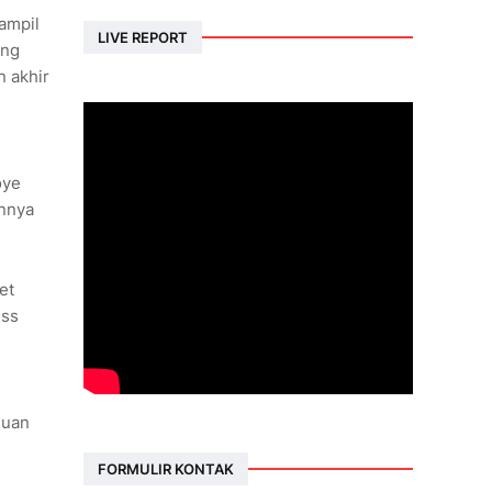
ampil
LIVE REPORT
ang
 akhir
oye
annya
et
iss
Juan
FORMULIR KONTAK