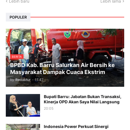
Lebih baru
Lebih lama
POPULER
BERITA
BPBD Kab. Barru Salurkan Air Bersih ke
Masyarakat Dampak Cuaca Ekstrim
by
Redaktur
-
11:47
Bupati Barru: Jabatan Bukan Transaksi,
Kinerja OPD Akan Saya Nilai Langsung
20:05
Indonesia Power Perkuat Sinergi