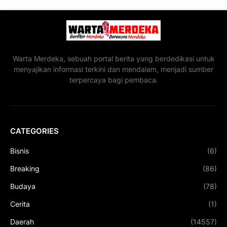
Warta Merdeka, sebuah portal berita yang berdedikasi untuk
menyajikan informasi terkini dan mendalam, menjadi sumber
terpercaya bagi pembaca.
CATEGORIES
Bisnis
(6)
Breaking
(86)
Budaya
(78)
Cerita
(1)
Daerah
(14557)