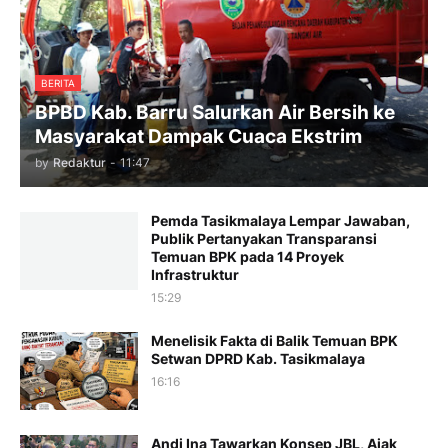
BERITA
BPBD Kab. Barru Salurkan Air Bersih ke
Masyarakat Dampak Cuaca Ekstrim
by
Redaktur
-
11:47
Pemda Tasikmalaya Lempar Jawaban,
Publik Pertanyakan Transparansi
Temuan BPK pada 14 Proyek
Infrastruktur
15:29
Menelisik Fakta di Balik Temuan BPK
Setwan DPRD Kab. Tasikmalaya
16:16
Andi Ina Tawarkan Konsep JBL, Ajak