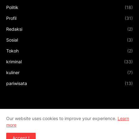
Politik
(18)
Profil
(31)
Redaksi
(2)
Sosial
(3)
Tokoh
(2)
kriminal
(33)
kuliner
(7)
pariwisata
(13)
Our website uses cookies to improve your experience.
Learn
more
Accept !
Design by
Templateify