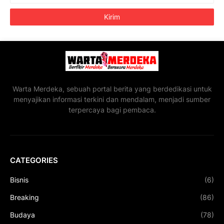
Warta Merdeka, sebuah portal berita yang berdedikasi untuk
menyajikan informasi terkini dan mendalam, menjadi sumber
terpercaya bagi pembaca.
CATEGORIES
Bisnis
(6)
Breaking
(86)
Budaya
(78)