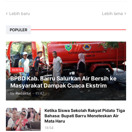
Lebih baru
Lebih lama
POPULER
BERITA
BPBD Kab. Barru Salurkan Air Bersih ke
Masyarakat Dampak Cuaca Ekstrim
by
Redaktur
-
11:47
Ketika Siswa Sekolah Rakyat Pidato Tiga
Bahasa: Bupati Barru Meneteskan Air
Mata Haru
18:54