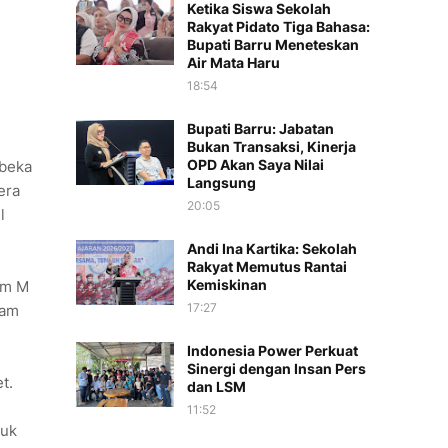
Ketika Siswa Sekolah
Rakyat Pidato Tiga Bahasa:
Bupati Barru Meneteskan
Air Mata Haru
18:54
Bupati Barru: Jabatan
Bukan Transaksi, Kinerja
OPD Akan Saya Nilai
Abeka
Langsung
era
20:05
l
Andi Ina Kartika: Sekolah
Rakyat Memutus Rantai
Kemiskinan
im M
17:27
lam
Indonesia Power Perkuat
Sinergi dengan Insan Pers
t.
dan LSM
11:52
buk