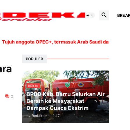
BREA
uh anggota OPEC+, termasuk Arab Saudi dan Rusia, akan 
POPULER
ara
BERITA
BPBD Kab. Barru Salurkan Air
0
Bersih ke Masyarakat
Dampak Cuaca Ekstrim
by
Redaktur
-
11:47