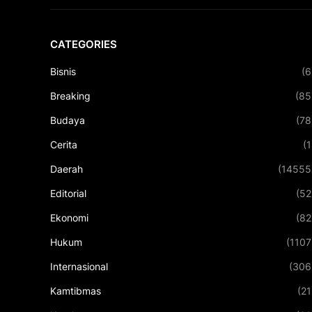
CATEGORIES
Bisnis
(6
Breaking
(85
Budaya
(78
Cerita
(1
Daerah
(14555
Editorial
(52
Ekonomi
(82
Hukum
(1107
Internasional
(306
Kamtibmas
(21