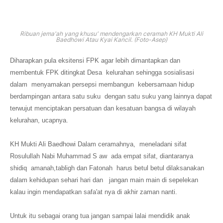
Ribuan jema'ah yang khusu' mendengarkan ceramah KH Mukti Ali
Baedhowi Atau Kyai Kancil. (Foto-Asep)
Diharapkan pula eksitensi FPK agar lebih dimantapkan dan
membentuk FPK ditingkat Desa kelurahan sehingga sosialisasi
dalam menyamakan persepsi membangun kebersamaan hidup
berdampingan antara satu suku dengan satu suku yang lainnya dapat
terwujut menciptakan persatuan dan kesatuan bangsa di wilayah
kelurahan, ucapnya.
KH Mukti Ali Baedhowi Dalam ceramahnya, meneladani sifat
Rosulullah Nabi Muhammad S aw ada empat sifat, diantaranya
shidiq amanah,tabligh dan Fatonah harus betul betul dilaksanakan
dalam kehidupan sehari hari dan jangan main main di sepelekan
kalau ingin mendapatkan safa'at nya di akhir zaman nanti.
Untuk itu sebagai orang tua jangan sampai lalai mendidik anak