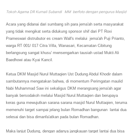
Tokoh Agama DR Kurnali Subandi MM berfoto dengan pengurus Masjid
Acara yang didanai dari sumbang sih para jema'ah serta masyarakat
yang tidak mengikat serta didukung sponsor shif dari PT Roxi
Prameswari distrubutor es cream Wall's melalui jema'ah Puji Prianto,
warga RT 001/ 017 Citra Villa, Wanasari, Kecamatan Cibitung
berlangsung sangat khusu' mwnsengarkan tausiah ustad Mukti Ali
Baedhowi atau Kyai Kancil.
Ketua DKM Masjid Nurul Muttaqien Ust Dudung Abdul Khodir dalam
sambutannya mengatakan bahwa, di momentum Perimgatan maulid
Nabi Muhammad Saw ini sekaligus DKM merangsang jema'ah agar
banyak bersodakoh melalui Masjid Nurul.Muttaqien dan berupaya
keras guna mewujutkan sarana sarana masjid Nurul Muttaqien, teruma
memenuhi target sampai jelang bulan Romadhan bangunan lantai dua
selesai dan bisa dimanfa'atkan pada bulan Romadhan.
Maka lanjut Dudung, dengan adanya jangkauan target lantai dua bisa