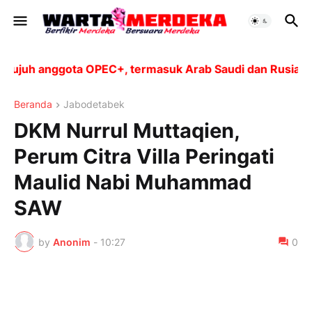
uh anggota OPEC+, termasuk Arab Saudi dan Rusia, akan
Beranda
Jabodetabek
DKM Nurrul Muttaqien,
Perum Citra Villa Peringati
Maulid Nabi Muhammad
SAW
by
Anonim
-
10:27
0