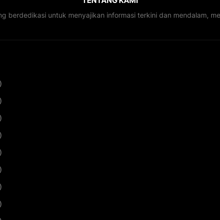
TENTANG KAMI
ng berdedikasi untuk menyajikan informasi terkini dan mendalam, 
)
)
)
)
)
)
)
)