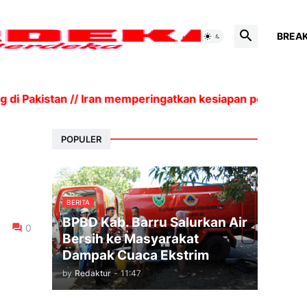
BREA
i Pakistan // Iran memperingatkan kesiapan perang dan
POPULER
BERITA
BPBD Kab. Barru Salurkan Air
0
Bersih ke Masyarakat
Dampak Cuaca Ekstrim
by
Redaktur
-
11:47