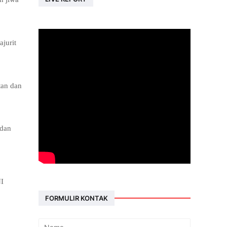
jurit
tan dan
 dan
NI
FORMULIR KONTAK