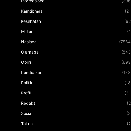
Internasional
(306
Kamtibmas
(21
Kesehatan
(62
Militer
(1
Nasional
(7864
Olahraga
(543
Opini
(693
Pendidikan
(143
Politik
(18
Profil
(31
Redaksi
(2
Sosial
(3
Tokoh
(2