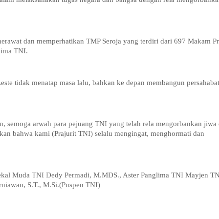
merawat dan memperhatikan TMP Seroja yang terdiri dari 697 Makam Pra
lima TNI.
 Leste tidak menatap masa lalu, bahkan ke depan membangun persahaba
n, semoga arwah para pejuang TNI yang telah rela mengorbankan jiwa
kan bahwa kami (Prajurit TNI) selalu mengingat, menghormati dan
arsekal Muda TNI Dedy Permadi, M.MDS., Aster Panglima TNI Mayjen T
niawan, S.T., M.Si.(Puspen TNI)