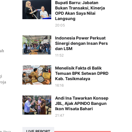
Bupati Barru: Jabatan
Bukan Transaksi, Kinerja
OPD Akan Saya Nilai
Langsung
20:05
Indonesia Power Perkuat
Sinergi dengan Insan Pers
dan LSM
lah
11:52
Menelisik Fakta di Balik
Temuan BPK Setwan DPRD
gi
Kab. Tasikmalaya
oja
16:16
Andi Ina Tawarkan Konsep
JBL, Ajak APINDO Bangun
Ikon Wisata Bahari
21:47
LIVE REPORT
n jiwa