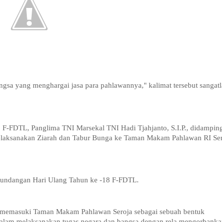
gsa yang menghargai jasa para pahlawannya," kalimat tersebut sangat
 F-FDTL, Panglima TNI Marsekal TNI Hadi Tjahjanto, S.I.P., didampin
laksanakan Ziarah dan Tabur Bunga ke Taman Makam Pahlawan RI Ser
i undangan Hari Ulang Tahun ke -18 F-FDTL.
 memasuki Taman Makam Pahlawan Seroja sebagai sebuah bentuk
r dalam melaksanakan tugas negara dan bangsa dengan rela mengorbanka