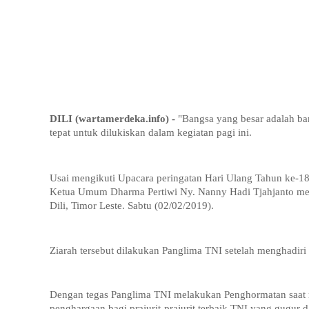
DILI (wartamerdeka.info) -
"Bangsa yang besar adalah ban
tepat untuk dilukiskan dalam kegiatan pagi ini.
Usai mengikuti Upacara peringatan
Hari Ulang Tahun ke-18
Ketua Umum Dharma Pertiwi Ny. Nanny Hadi Tjahjanto me
Dili, Timor Leste. Sabtu (02/02/2019).
Ziarah tersebut dilakukan Panglima TNI setelah menghadir
Dengan tegas Panglima TNI melakukan Penghormatan saat
penghargaan bagi prajurit-prajurit terbaik TNI yang gugu