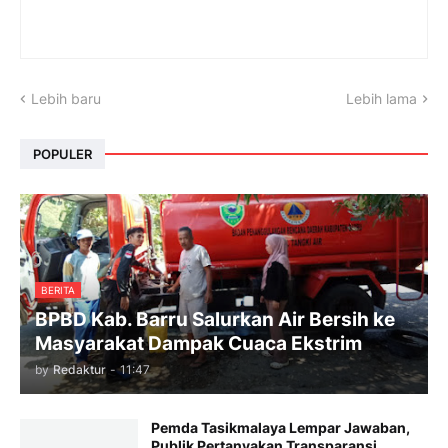
Lebih baru
Lebih lama
POPULER
BERITA
BPBD Kab. Barru Salurkan Air Bersih ke
Masyarakat Dampak Cuaca Ekstrim
by
Redaktur
-
11:47
Pemda Tasikmalaya Lempar Jawaban,
Publik Pertanyakan Transparansi