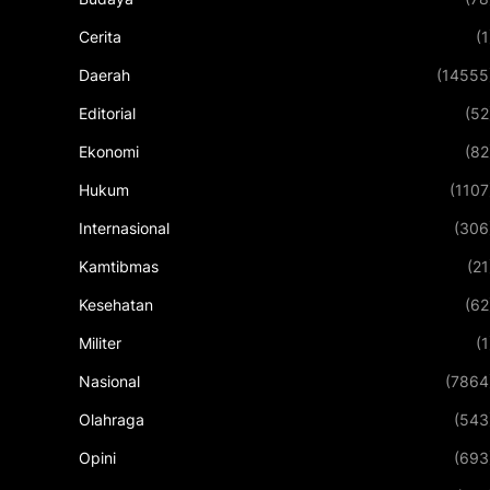
Cerita
(1
Daerah
(14555
Editorial
(52
Ekonomi
(82
Hukum
(1107
Internasional
(306
Kamtibmas
(21
Kesehatan
(62
Militer
(1
Nasional
(7864
Olahraga
(543
Opini
(693