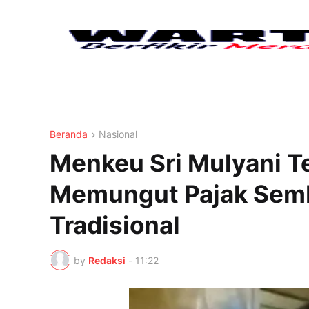
Beranda
Nasional
Menkeu Sri Mulyani T
Memungut Pajak Semb
Tradisional
by
Redaksi
-
11:22