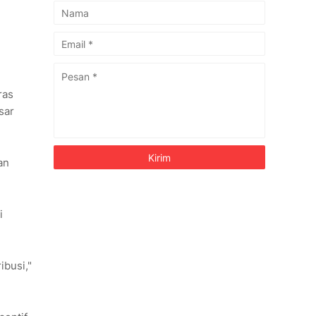
ras
sar
an
i
ibusi,"