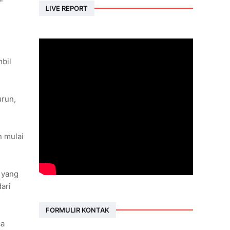
LIVE REPORT
bil
urun,
n mulai
 yang
ari
FORMULIR KONTAK
ca