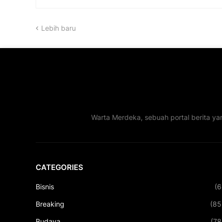
Lebih baru
Warta Merdeka, sebuah portal berita ya
CATEGORIES
Bisnis
(6
Breaking
(85
Budaya
(78