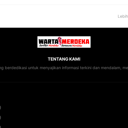
Lebih
TENTANG KAMI
ng berdedikasi untuk menyajikan informasi terkini dan mendalam, 
)
)
)