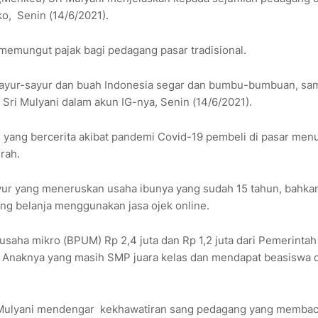
ko, Senin (14/6/2021).
emungut pajak bagi pedagang pasar tradisional.
a sayur-sayur dan buah Indonesia segar dan bumbu-bumbuan, sam
Sri Mulyani dalam akun IG-nya, Senin (14/6/2021).
ang bercerita akibat pandemi Covid-19 pembeli di pasar men
erah.
yur yang meneruskan usaha ibunya yang sudah 15 tahun, bahka
ng belanja menggunakan jasa ojek online.
saha mikro (BPUM) Rp 2,4 juta dan Rp 1,2 juta dari Pemerintah
 Anaknya yang masih SMP juara kelas dan mendapat beasiswa d
i Mulyani mendengar kekhawatiran sang pedagang yang memba