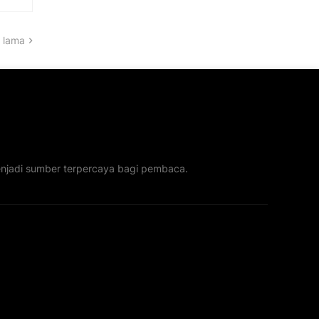
 lama
menjadi sumber terpercaya bagi pembaca.