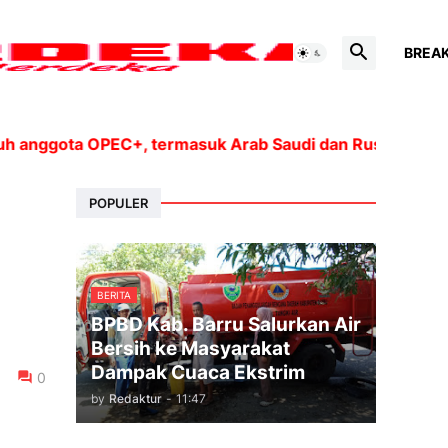
BREA
gota OPEC+, termasuk Arab Saudi dan Rusia, akan menin
POPULER
BERITA
BPBD Kab. Barru Salurkan Air
Bersih ke Masyarakat
Dampak Cuaca Ekstrim
0
by
Redaktur
-
11:47