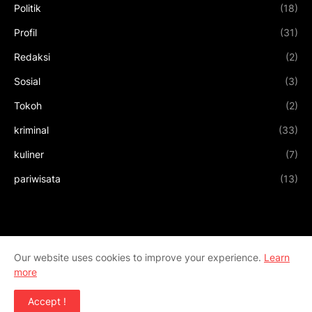
Politik
(18)
Profil
(31)
Redaksi
(2)
Sosial
(3)
Tokoh
(2)
kriminal
(33)
kuliner
(7)
pariwisata
(13)
Our website uses cookies to improve your experience.
Learn
more
Accept !
Design by
Templateify