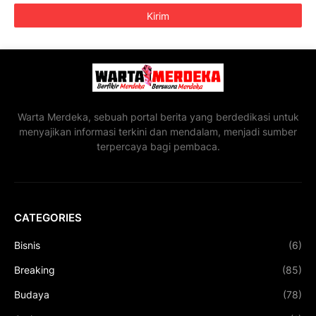
Warta Merdeka, sebuah portal berita yang berdedikasi untuk
menyajikan informasi terkini dan mendalam, menjadi sumber
terpercaya bagi pembaca.
CATEGORIES
Bisnis
(6)
Breaking
(85)
Budaya
(78)