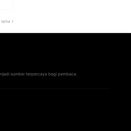
 lama
menjadi sumber terpercaya bagi pembaca.