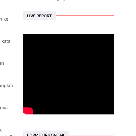
LIVE REPORT
n ke
 kata
ri
ungkin
.
snya
.
FORMULIR KONTAK