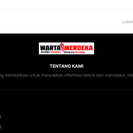
Lebih
TENTANG KAMI
ng berdedikasi untuk menyajikan informasi terkini dan mendalam, 
)
)