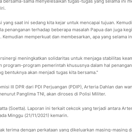
kita bersama-sama menyelesaikan tugas-tugas yang selama ini m
lri.
i yang saat ini sedang kita kejar untuk mencapai tujuan. Kemudi
la penanganan terhadap beberapa masalah Papua dan juga kegi
tkan. Kemudian memperkuat dan membesarkan, apa yang selama in
rsinergi meningkatkan solidaritas untuk menjaga stabilitas ke
n program-program pemerintah khususnya dalam hal penanga
ng bentuknya akan menjadi tugas kita bersama."
misi III DPR dari PDI Perjuangan (PDIP), Arteria Dahlan dan wan
nurut Panglima TNI, akan diroses di Polisi Militer.
a (Soetta). Laporan ini terkait cekcok yang terjadi antara Arte
pada Minggu (21/11/2021) kemarin.
dak terima dengan perkataan yang dikeluarkan masing-masing d