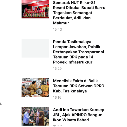
Semarak HUT RI ke-81
Resmi Dibuka, Bupati Barru
Tegaskan Semangat
Berdaulat, Adil, dan
Makmur
15:43
Pemda Tasikmalaya
Lempar Jawaban, Publik
Pertanyakan Transparansi
Temuan BPK pada 14
Proyek Infrastruktur
15:29
Menelisik Fakta di Balik
Temuan BPK Setwan DPRD
Kab. Tasikmalaya
16:16
a.
Andi Ina Tawarkan Konsep
JBL, Ajak APINDO Bangun
Ikon Wisata Bahari
21:47