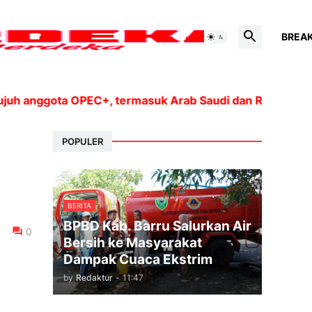
BREA
ggota OPEC+, termasuk Arab Saudi dan Rusia, akan meni
POPULER
BERITA
BPBD Kab. Barru Salurkan Air
0
Bersih ke Masyarakat
Dampak Cuaca Ekstrim
by
Redaktur
-
11:47