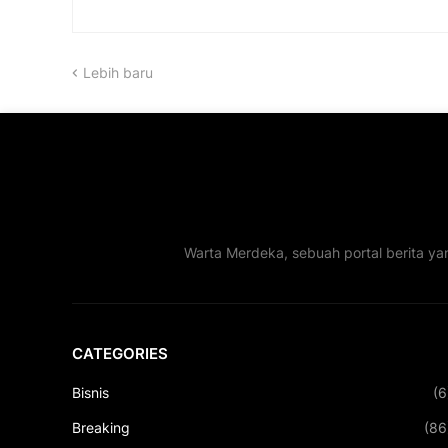
Lebih baru
Warta Merdeka, sebuah portal berita ya
CATEGORIES
Bisnis
(6
Breaking
(86