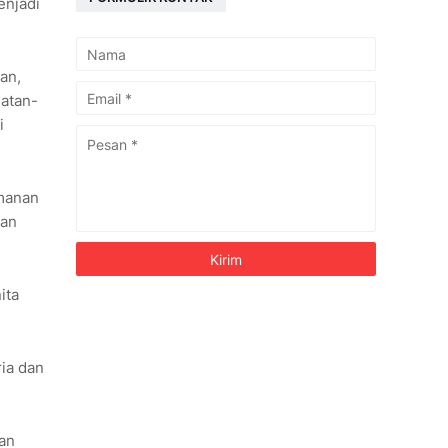
enjadi
an,
atan-
i
amanan
nan
ita
ria dan
an