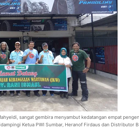
ahyeldi, sangat gembira menyambut kedatangan empat penge
dampingi Ketua PWI Sumbar, Heranof Firdaus dan Distributor 