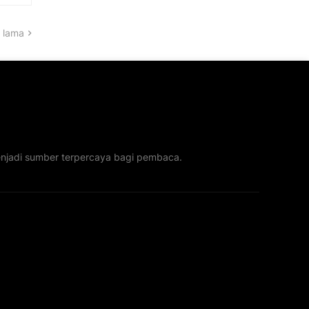
 lama
menjadi sumber terpercaya bagi pembaca.