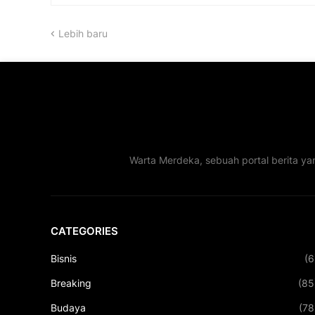
Lebih baru
Warta Merdeka, sebuah portal berita ya
CATEGORIES
Bisnis
(6
Breaking
(85
Budaya
(78