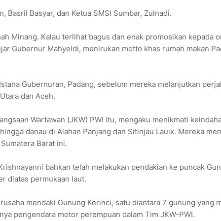
, Basril Basyar, dan Ketua SMSI Sumbar, Zulnadi.
ah Minang. Kalau terlihat bagus dan enak promosikan kepada o
" ujar Gubernur Mahyeldi, menirukan motto khas rumah makan Pa
Istana Gubernuran, Padang, sebelum mereka melanjutkan perja
 Utara dan Aceh.
bangsaan Wartawan (JKW) PWI itu, mengaku menikmati keindah
 hingga danau di Alahan Panjang dan Sitinjau Lauik. Mereka me
 Sumatera Barat ini.
Krishnayanni bahkan telah melakukan pendakian ke puncak Gu
er diatas permukaan laut.
berusaha mendaki Gunung Kerinci, satu diantara 7 gunung yang 
satunya pengendara motor perempuan dalam Tim JKW-PWI.