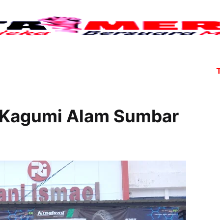
Tujuh a
 Kagumi Alam Sumbar