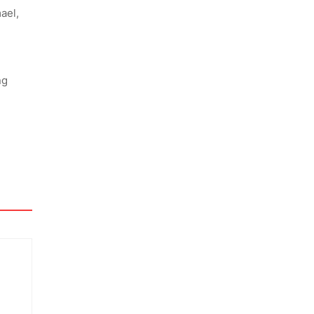
ael,
ng