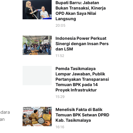
Bupati Barru: Jabatan
Bukan Transaksi, Kinerja
OPD Akan Saya Nilai
Langsung
20:05
Indonesia Power Perkuat
Sinergi dengan Insan Pers
dan LSM
11:52
Pemda Tasikmalaya
Lempar Jawaban, Publik
Pertanyakan Transparansi
Temuan BPK pada 14
Proyek Infrastruktur
15:29
Menelisik Fakta di Balik
ndara
Temuan BPK Setwan DPRD
Ban
Kab. Tasikmalaya
16:16