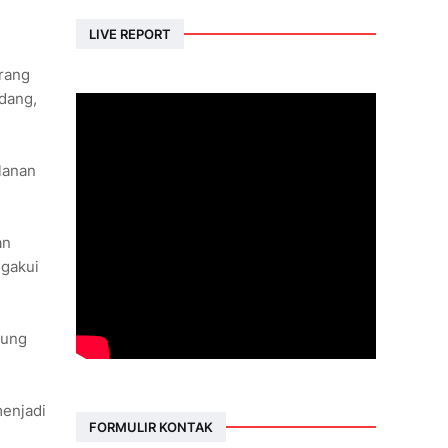
LIVE REPORT
rang
dang,
lanan
an
ngakui
nung
menjadi
FORMULIR KONTAK