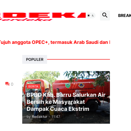
BREA
nggota OPEC+, termasuk Arab Saudi dan Rusia, akan meni
POPULER
0
BERITA
BPBD Kab. Barru Salurkan Air
Bersih ke Masyarakat
Dampak Cuaca Ekstrim
by
Redaktur
-
11:47