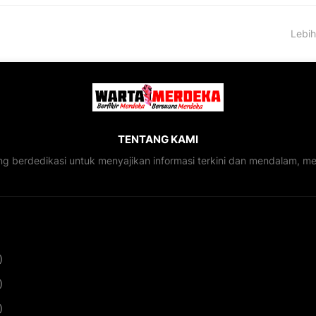
Lebih
TENTANG KAMI
ng berdedikasi untuk menyajikan informasi terkini dan mendalam, 
)
)
)