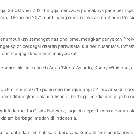
ggal 28 Oktober 2021 hingga mencapai puncaknya pada peringa
ara, 9 Februari 2022 nanti, yang rencananya akan dihadiri Presi
 menumbuhkan semangat nasionalisme, mengkampanyekan Prok
ksplor berbagai daerah pariwisata, kuliner nusantara, infras
as dan menjaga keamanan masyarakat.
gendara laki-laki adalah Agus 'Blues' Asianto, Sonny Wibisono, 
bu km, melintasi 15 pulau dan mengunjungi 34 provinsi di Indo
nanti dituangkan dalam tulisan di berbagai media dan juga buku
eduli dan Artha Graha Network, juga disupport secara penuh o
nd dalam berbagai medan di Indonesia.
a sesuatu dan lain hal, kami berusaha kembali memasarkannya,