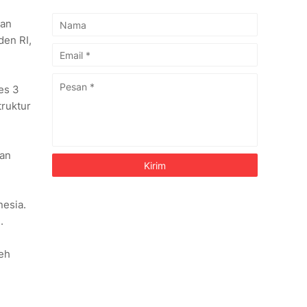
tan
den RI,
es 3
truktur
dan
nesia.
.
leh