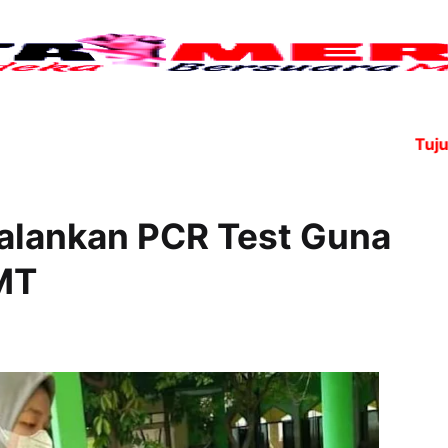
Tujuh ang
alankan PCR Test Guna
MT