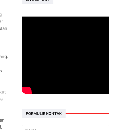
g
ar
olah
iang.
s
kut
ra
FORMULIR KONTAK
kan
,