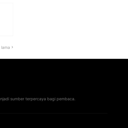
 lama
menjadi sumber terpercaya bagi pembaca.