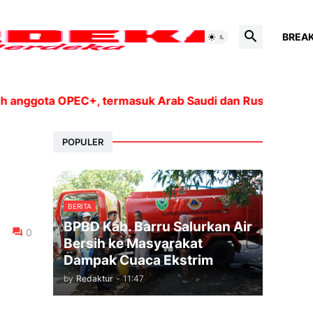
BREA
gota OPEC+, termasuk Arab Saudi dan Rusia, akan menin
POPULER
BERITA
BPBD Kab. Barru Salurkan Air
0
Bersih ke Masyarakat
Dampak Cuaca Ekstrim
by
Redaktur
-
11:47