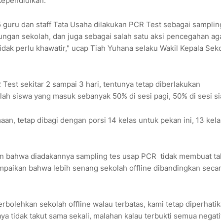
Kependidikan.
5 guru dan staff Tata Usaha dilakukan PCR Test sebagai samplin
ungan sekolah, dan juga sebagai salah satu aksi pencegahan ag
dak perlu khawatir," ucap Tiah Yuhana selaku Wakil Kepala Sek
est sekitar 2 sampai 3 hari, tentunya tetap diberlakukan
 siswa yang masuk sebanyak 50% di sesi pagi, 50% di sesi s
aan, tetap dibagi dengan porsi 14 kelas untuk pekan ini, 13 kela
n bahwa diadakannya sampling tes usap PCR tidak membuat ta
paikan bahwa lebih senang sekolah offline dibandingkan seca
erbolehkan sekolah offline walau terbatas, kami tetap diperhati
 tidak takut sama sekali, malahan kalau terbukti semua negatif