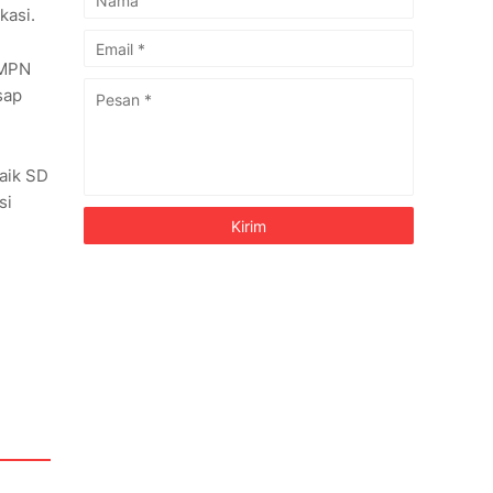
ekasi.
SMPN
sap
aik SD
si