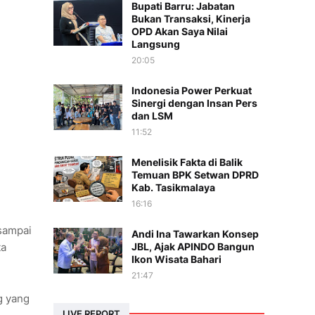
Bupati Barru: Jabatan
Bukan Transaksi, Kinerja
OPD Akan Saya Nilai
Langsung
20:05
Indonesia Power Perkuat
Sinergi dengan Insan Pers
dan LSM
11:52
Menelisik Fakta di Balik
Temuan BPK Setwan DPRD
Kab. Tasikmalaya
16:16
sampai
Andi Ina Tawarkan Konsep
ta
JBL, Ajak APINDO Bangun
Ikon Wisata Bahari
21:47
g yang
LIVE REPORT