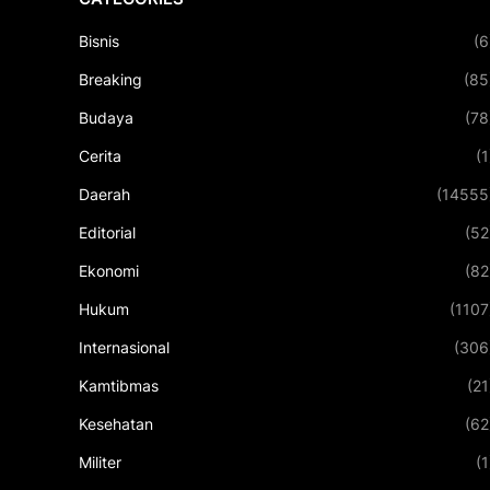
Bisnis
(6
Breaking
(85
Budaya
(78
Cerita
(1
Daerah
(14555
Editorial
(52
Ekonomi
(82
Hukum
(1107
Internasional
(306
Kamtibmas
(21
Kesehatan
(62
Militer
(1