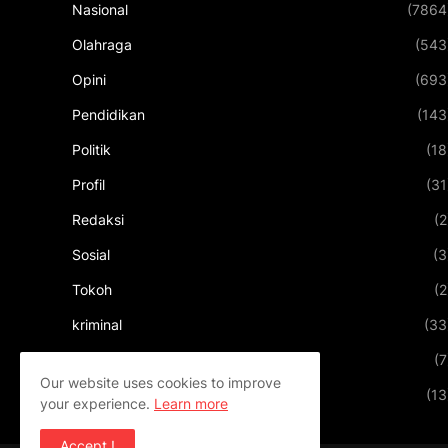
Nasional
(7864
Olahraga
(543
Opini
(693
Pendidikan
(143
Politik
(18
Profil
(31
Redaksi
(2
Sosial
(3
Tokoh
(2
kriminal
(33
kuliner
(7
Our website uses cookies to improve
pariwisata
(13
your experience.
Learn more
Accept !