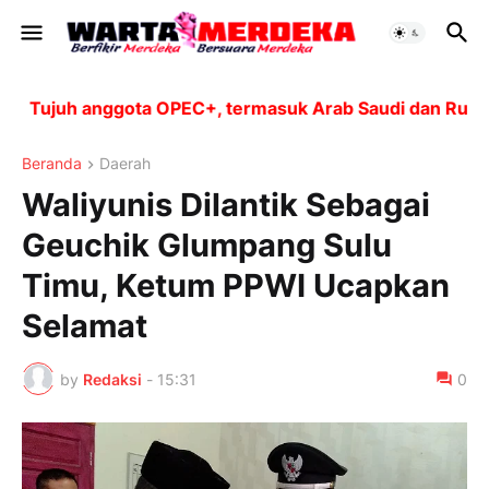
ujuh anggota OPEC+, termasuk Arab Saudi dan Rusia, ak
Beranda
Daerah
Waliyunis Dilantik Sebagai
Geuchik Glumpang Sulu
Timu, Ketum PPWI Ucapkan
Selamat
by
Redaksi
-
15:31
0