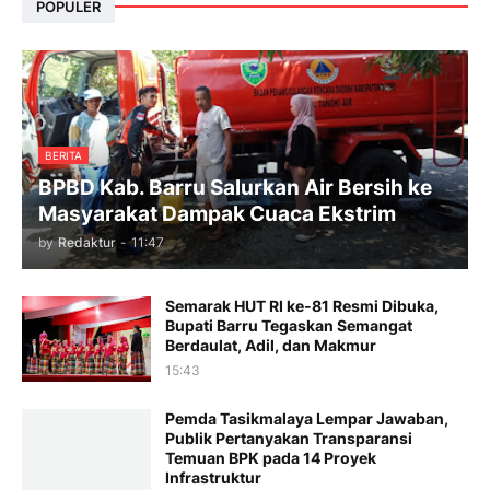
POPULER
BERITA
BPBD Kab. Barru Salurkan Air Bersih ke
Masyarakat Dampak Cuaca Ekstrim
by
Redaktur
-
11:47
Semarak HUT RI ke-81 Resmi Dibuka,
Bupati Barru Tegaskan Semangat
Berdaulat, Adil, dan Makmur
15:43
Pemda Tasikmalaya Lempar Jawaban,
Publik Pertanyakan Transparansi
Temuan BPK pada 14 Proyek
Infrastruktur