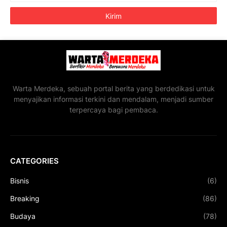
Warta Merdeka, sebuah portal berita yang berdedikasi untuk
menyajikan informasi terkini dan mendalam, menjadi sumber
terpercaya bagi pembaca.
CATEGORIES
Bisnis
(6)
Breaking
(86)
Budaya
(78)