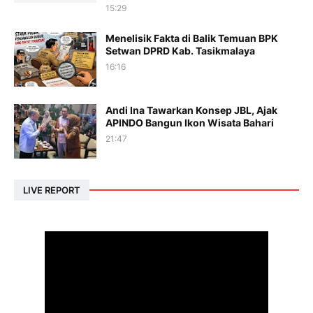
15:29
Menelisik Fakta di Balik Temuan BPK
Setwan DPRD Kab. Tasikmalaya
16:16
Andi Ina Tawarkan Konsep JBL, Ajak
APINDO Bangun Ikon Wisata Bahari
21:47
LIVE REPORT