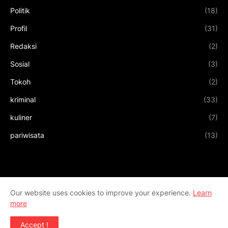
Politik
(18)
Profil
(31)
Redaksi
(2)
Sosial
(3)
Tokoh
(2)
kriminal
(33)
kuliner
(7)
pariwisata
(13)
Our website uses cookies to improve your experience.
Learn
more
Accept !
Design by
Templateify