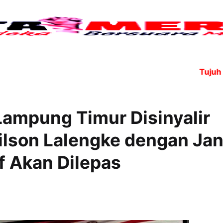
Tujuh anggo
Lampung Timur Disinyalir
lson Lalengke dengan Janj
f Akan Dilepas