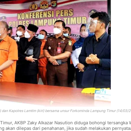
e) dan Kapolres Lamtim (kiri) bersama unsur Forkominda Lampung Timur (14/03/2
Timur, AKBP Zaky Alkazar Nasution diduga bohongi tersangka 
g akan dilepas dari penahanan, jika sudah melakukan pernyata