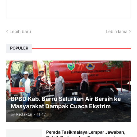
Lebih baru
Lebih lama
POPULER
BERITA
BPBD Kab. Barru Salurkan Air Bersih ke
Masyarakat Dampak Cuaca Ekstrim
by
Redaktur
-
11:47
Pemda Tasikmalaya Lempar Jawaban,