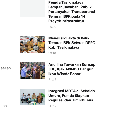
Pemda Tasikmalaya
Lempar Jawaban, Publik
Pertanyakan Transparansi
Temuan BPK pada 14
Proyek Infrastruktur
15:29
Menelisik Fakta di Balik
Temuan BPK Setwan DPRD
Kab. Tasikmalaya
16:16
Andi Ina Tawarkan Konsep
Daerah
JBL, Ajak APINDO Bangun
Ikon Wisata Bahari
21:47
Integrasi MDTA di Sekolah
Umum, Pemda Siapkan
Regulasi dan Tim Khusus
ukan
20:17