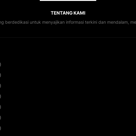
TENTANG KAMI
ng berdedikasi untuk menyajikan informasi terkini dan mendalam, 
)
)
)
)
)
)
)