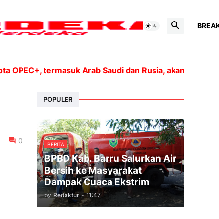
BREA
C+, termasuk Arab Saudi dan Rusia, akan meningkatkan p
POPULER
n
0
BERITA
BPBD Kab. Barru Salurkan Air
Bersih ke Masyarakat
Dampak Cuaca Ekstrim
by
Redaktur
-
11:47