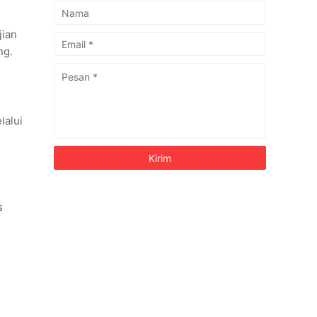
jian
ng.
lalui
s