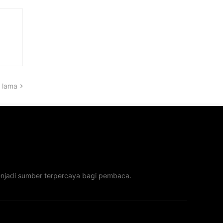
 lama
menjadi sumber terpercaya bagi pembaca.