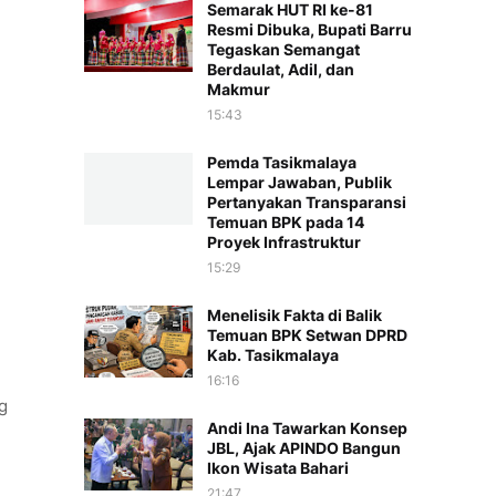
Semarak HUT RI ke-81
Resmi Dibuka, Bupati Barru
Tegaskan Semangat
Berdaulat, Adil, dan
Makmur
15:43
Pemda Tasikmalaya
Lempar Jawaban, Publik
Pertanyakan Transparansi
Temuan BPK pada 14
Proyek Infrastruktur
15:29
Menelisik Fakta di Balik
Temuan BPK Setwan DPRD
Kab. Tasikmalaya
16:16
g
Andi Ina Tawarkan Konsep
JBL, Ajak APINDO Bangun
Ikon Wisata Bahari
21:47