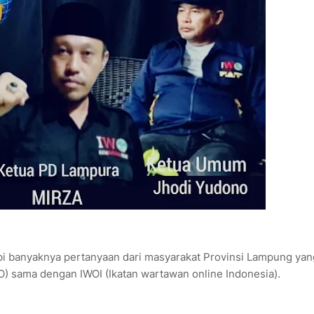
i banyaknya pertanyaan dari masyarakat Provinsi Lampung yan
) sama dengan IWOI (Ikatan wartawan online Indonesia).