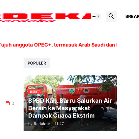
BREA
nggota OPEC+, termasuk Arab Saudi dan Rusia, akan men
POPULER
BERITA
BPBD Kab. Barru Salurkan Air
0
Bersih ke Masyarakat
Dampak Cuaca Ekstrim
by
Redaktur
-
11:47