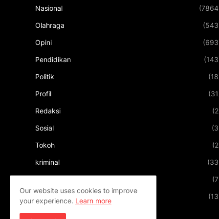
Nasional
(7864
Olahraga
(543
Opini
(693
Pendidikan
(143
Politik
(18
Profil
(31
Redaksi
(2
Sosial
(3
Tokoh
(2
kriminal
(33
kuliner
(7
Our website uses cookies to improve
pariwisata
(13
your experience.
Learn more