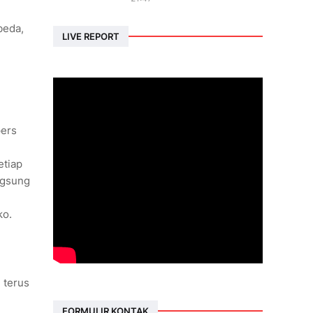
beda,
LIVE REPORT
pers
etiap
ngsung
ko.
 terus
FORMULIR KONTAK