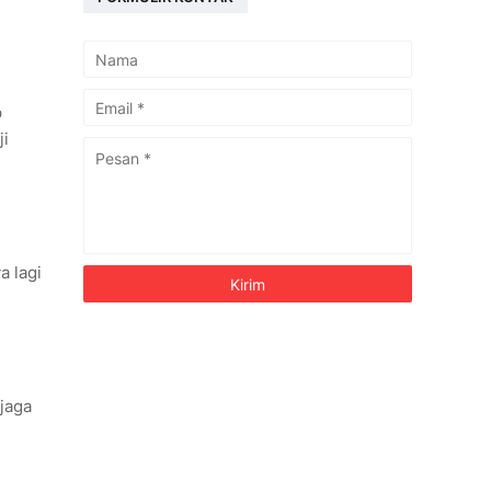
p
ji
a lagi
jaga