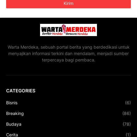
Warta Merdeka, sebuah portal berita yang berdedikasi untuk
menyajikan informasi terkini dan mendalam, menjadi sumber
terpercaya bagi pembaca.
CATEGORIES
Bisnis
(6)
Breaking
(86)
Budaya
(78)
Cerita
(1)