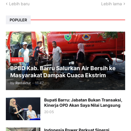
Lebih baru
Lebih lama
POPULER
BERITA
BPBD Kab. Barru Salurkan Air Bersih ke
Masyarakat Dampak Cuaca Ekstrim
by
Redaktur
-
11:47
Bupati Barru: Jabatan Bukan Transaksi,
Kinerja OPD Akan Saya Nilai Langsung
20:05
Indonesia Power Perkuat Sinergi