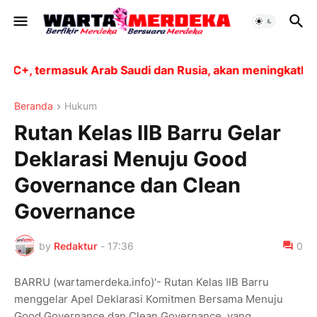
, termasuk Arab Saudi dan Rusia, akan meningkatkan pr
Beranda
Hukum
Rutan Kelas IIB Barru Gelar
Deklarasi Menuju Good
Governance dan Clean
Governance
by
Redaktur
-
17:36
0
BARRU (wartamerdeka.info)'- Rutan Kelas IIB Barru
menggelar Apel Deklarasi Komitmen Bersama Menuju
Good Governance dan Clean Governance, yang