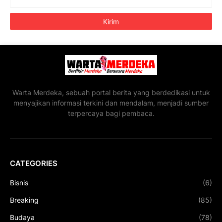
Warta Merdeka, sebuah portal berita yang berdedikasi untuk
menyajikan informasi terkini dan mendalam, menjadi sumber
terpercaya bagi pembaca.
CATEGORIES
Bisnis
(6)
Breaking
(85)
Budaya
(78)