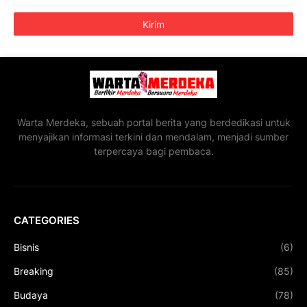
Warta Merdeka, sebuah portal berita yang berdedikasi untuk
menyajikan informasi terkini dan mendalam, menjadi sumber
terpercaya bagi pembaca.
CATEGORIES
Bisnis
(6)
Breaking
(85)
Budaya
(78)