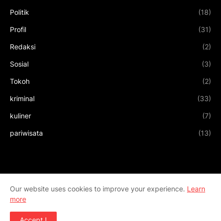
Politik
(18)
Profil
(31)
Redaksi
(2)
Sosial
(3)
Tokoh
(2)
kriminal
(33)
kuliner
(7)
pariwisata
(13)
Our website uses cookies to improve your experience.
Learn
more
Accept !