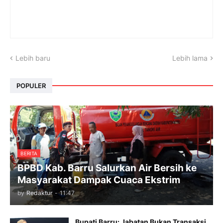
Lebih baru
Lebih lama
POPULER
BERITA
BPBD Kab. Barru Salurkan Air Bersih ke
Masyarakat Dampak Cuaca Ekstrim
by
Redaktur
-
11:47
Bupati Barru: Jabatan Bukan Transaksi,