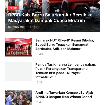
BERITA
BPBD Kab. Barru Salurkan Air Bersih ke
Masyarakat Dampak Cuaca Ekstrim
by
Redaktur
-
11:47
Semarak HUT RI ke-81 Resmi Dibuka,
Bupati Barru Tegaskan Semangat
Berdaulat, Adil, dan Makmur
15:43
Pemda Tasikmalaya Lempar Jawaban,
Publik Pertanyakan Transparansi
Temuan BPK pada 14 Proyek
Infrastruktur
15:29
Andi Ina Tawarkan Konsep JBL, Ajak
APINDO Bangun Ikon Wisata Bahari
21:47