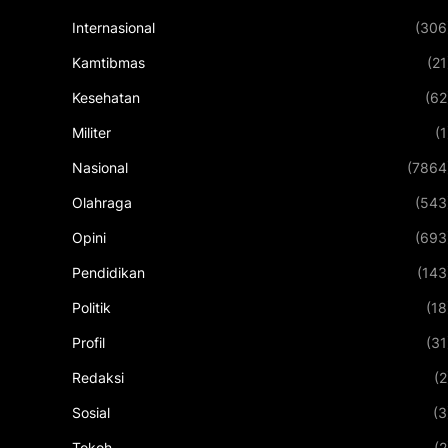
Internasional
(306
Kamtibmas
(21
Kesehatan
(62
Militer
(1
Nasional
(7864
Olahraga
(543
Opini
(693
Pendidikan
(143
Politik
(18
Profil
(31
Redaksi
(2
Sosial
(3
Tokoh
(2