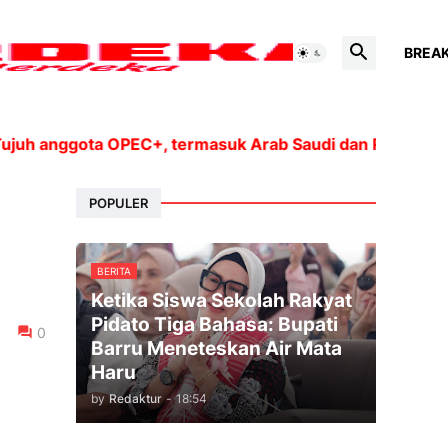
BREA
nggota OPEC+, termasuk Arab Saudi dan Rusia, akan men
POPULER
BERITA
Ketika Siswa Sekolah Rakyat
Pidato Tiga Bahasa: Bupati
0
Barru Meneteskan Air Mata
Haru
by
Redaktur
-
18:54