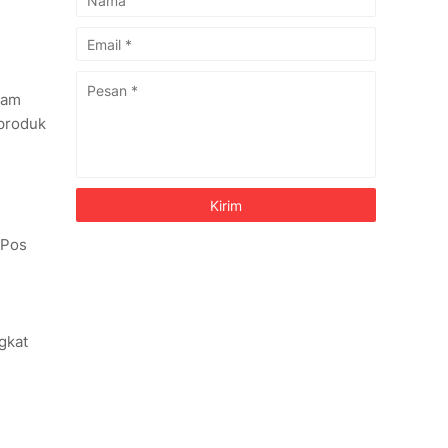
gam
 produk
 Pos
gkat