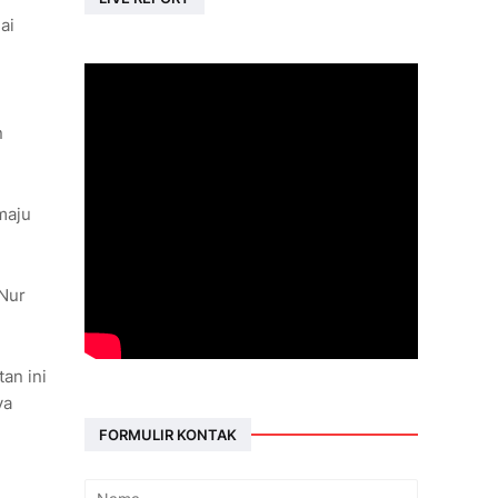
ai
n
maju
 Nur
an ini
ya
FORMULIR KONTAK