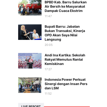
BPBD Kab. Barru Salurkan
Air Bersih ke Masyarakat
Dampak Cuaca Ekstrim
11:47
Bupati Barru: Jabatan
Bukan Transaksi, Kinerja
OPD Akan Saya Nilai
Langsung
20:05
Andi Ina Kartika: Sekolah
Rakyat Memutus Rantai
Kemiskinan
17:27
Indonesia Power Perkuat
Sinergi dengan Insan Pers
dan LSM
11:52
LIVE REPORT