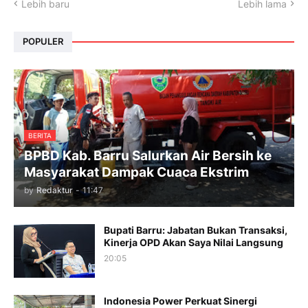
Lebih baru
Lebih lama
POPULER
BERITA
BPBD Kab. Barru Salurkan Air Bersih ke
Masyarakat Dampak Cuaca Ekstrim
by
Redaktur
-
11:47
Bupati Barru: Jabatan Bukan Transaksi,
Kinerja OPD Akan Saya Nilai Langsung
20:05
Indonesia Power Perkuat Sinergi