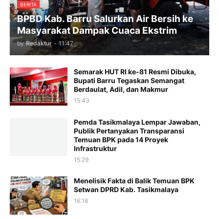
BERITA
BPBD Kab. Barru Salurkan Air Bersih ke
Masyarakat Dampak Cuaca Ekstrim
by
Redaktur
-
11:47
Semarak HUT RI ke-81 Resmi Dibuka,
Bupati Barru Tegaskan Semangat
Berdaulat, Adil, dan Makmur
15:43
Pemda Tasikmalaya Lempar Jawaban,
Publik Pertanyakan Transparansi
Temuan BPK pada 14 Proyek
Infrastruktur
15:29
Menelisik Fakta di Balik Temuan BPK
Setwan DPRD Kab. Tasikmalaya
16:16