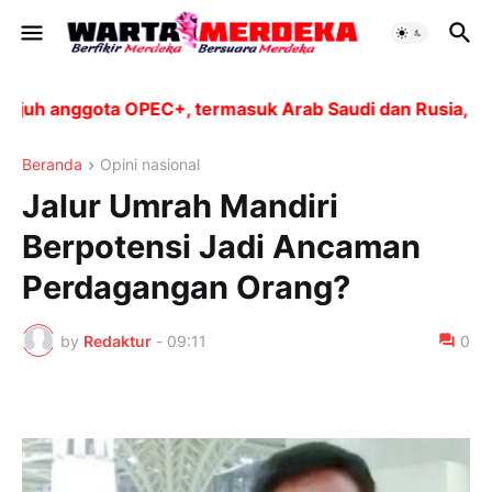
 anggota OPEC+, termasuk Arab Saudi dan Rusia, akan me
Beranda
Opini nasional
Jalur Umrah Mandiri
Berpotensi Jadi Ancaman
Perdagangan Orang?
by
Redaktur
-
09:11
0