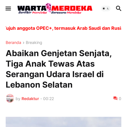
juh anggota OPEC+, termasuk Arab Saudi dan Rusia, akan
Beranda
Breaking
Abaikan Genjetan Senjata,
Tiga Anak Tewas Atas
Serangan Udara Israel di
Lebanon Selatan
by
Redaktur
-
00:22
0