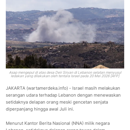
Asap mengepul di atas desa Deir Siryan di Lebanon selatan menyusul
ledakan yang dilakukan oleh tentara Israel pada 20 Mei 2026 [AFP]
JAKARTA (wartamerdeka.info) - Israel masih melakukan
serangan udara terhadap Lebanon dengan menewaskan
setidaknya delapan orang meski gencetan senjata
diperpanjang hingga awal Juli ini.
Menurut Kantor Berita Nasional (NNA) milik negara